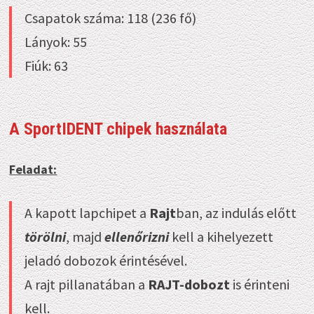
Csapatok száma: 118 (236 fő)
Lányok: 55
Fiúk: 63
A SportIDENT chipek használata
Feladat:
A kapott lapchipet a
Rajt
ban, az indulás előtt
törölni
, majd
ellenőrizni
kell a kihelyezett
jeladó dobozok érintésével.
A rajt pillanatában a
RAJT-dobozt
is érinteni
kell.