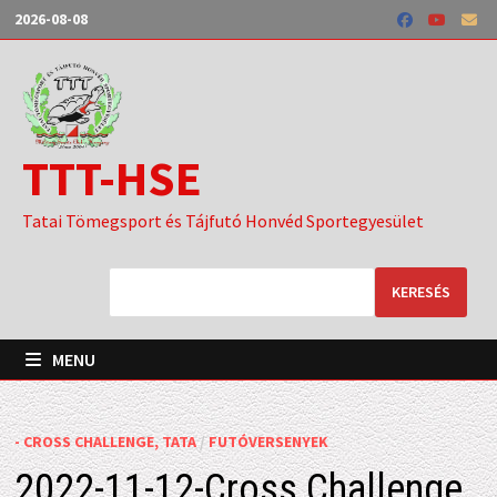
Skip
2026-08-08
to
content
TTT-HSE
Tatai Tömegsport és Tájfutó Honvéd Sportegyesület
KERESÉS
MENU
- CROSS CHALLENGE, TATA
/
FUTÓVERSENYEK
2022-11-12-Cross Challenge,