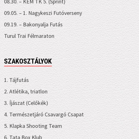
08.30. – KEM TK 5. (Sprint)
09.05. – 1. Nagykeszi Futóverseny
09.19. – Bakonyalja Futás
Turul Trai Félmaraton
SZAKOSZTÁLYOK
1. Tájfutás
2. Atlétika, triatlon
3. Íjászat (Celőkék)
4. Természetjáró Csavargó Csapat
5. Klapka Shooting Team
6. Tata Box Klub