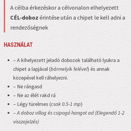
A célba érkezéskor a célvonalon elhelyezett
CÉL-doboz
érintése után a chipet le kell adni a
rendezőségnek
HASZNÁLAT
– A kihelyezett jeladó dobozok található lyukra a
chipet a lapjával (
bármelyik felével
) és annak
közepével kell ráhelyezni.
– Ne rángasd
– Ne az élét rakd rá
– Légy türelmes (
csak 0.5-1 mp
)
–
A doboz villog és csipogó hangot ad (Elegendő 1-2
visszajelzés)