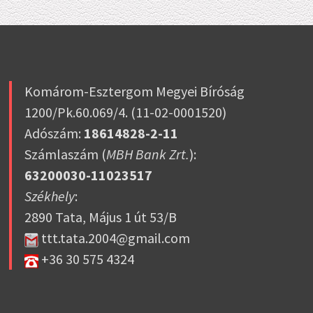
Komárom-Esztergom Megyei Bíróság
1200/Pk.60.069/4. (11-02-0001520)
Adószám:
18614828-2-11
Számlaszám (
MBH Bank Zrt.
):
63200030-11023517
Székhely
:
2890 Tata, Május 1 út 53/B
ttt.tata.2004@gmail.com
+36 30 575 4324