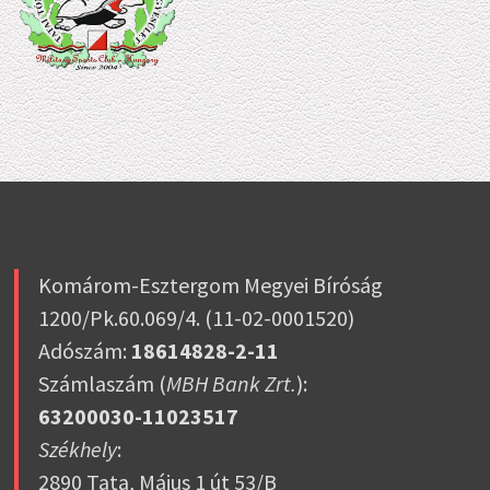
Komárom-Esztergom Megyei Bíróság
1200/Pk.60.069/4. (11-02-0001520)
Adószám:
18614828-2-11
Számlaszám (
MBH Bank Zrt.
):
63200030-11023517
Székhely
:
2890 Tata, Május 1 út 53/B