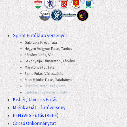
Sprint Futóklub versenyei
Galbicska P. ev., Tata
Hegyen-Völgyön Futás, Tardos
Sárkány Futás, Súr
Bakonyalja Félmaraton, Tárkány
Maratonváltó, Tata
Samu Futás, Vértesszőlős
Stop-Mikulás Futás, Tatabánya
Őszbúcsúztató Futás, Tata
Lentulai Emlékverseny, Tata
Kisbér, Táncsics Futás
Miénk a Gát – futóverseny
FENYVES Futás (KEFE)
Csicsó Önkormányzat