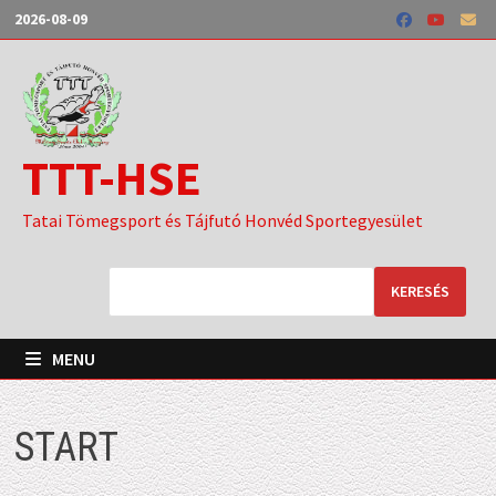
Skip
2026-08-09
to
content
TTT-HSE
Tatai Tömegsport és Tájfutó Honvéd Sportegyesület
KERESÉS
MENU
START