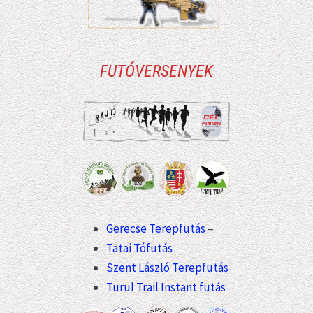
FUTÓVERSENYEK
Gerecse Terepfutás
–
Tatai Tófutás
Szent László Terepfutás
Turul Trail Instant futás