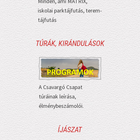
Minden, ami MÁTRIX,
iskolai parktájfutás, terem-
tájfutás
TÚRÁK, KIRÁNDULÁSOK
A Csavargó Csapat
túráinak leírása,
élménybeszámolói.
ÍJÁSZAT