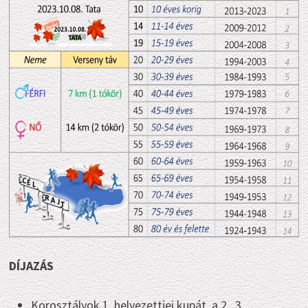
DÍJAZÁS
Korosztályok 1. helyezettjei kupát, a 2., 3.