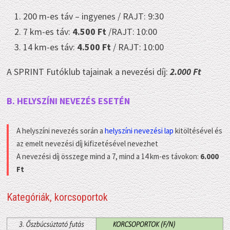
200 m-es táv – ingyenes / RAJT: 9:30
7 km-es táv:
4.500 Ft
/RAJT: 10:00
14 km-es táv:
4.500 Ft
/ RAJT: 10:00
A SPRINT Futóklub tajainak a nevezési díj:
2.000 Ft
B. HELYSZÍNI NEVEZÉS ESETÉN
A helyszíni nevezés során a
helyszíni nevezési lap
kitöltésével és
az emelt nevezési díj kifizetésével nevezhet
A nevezési díj összege mind a 7, mind a 14 km-es távokon:
6.000
Ft
Kategóriák, korcsoportok