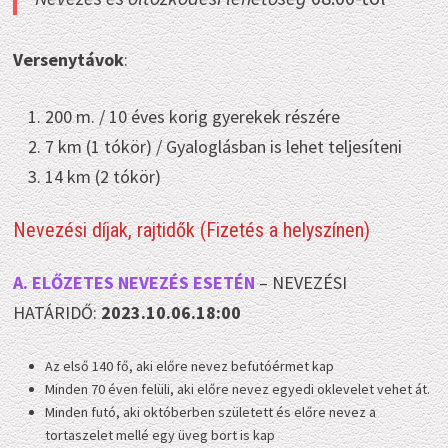
Versenytávok
:
200 m. / 10 éves korig gyerekek részére
7 km (1 tókör) / Gyaloglásban is lehet teljesíteni
14 km (2 tókör)
Nevezési díjak, rajtidők (Fizetés a helyszínen)
A. ELŐZETES NEVEZÉS ESETÉN
– NEVEZÉSI
HATÁRIDŐ:
2023.10.06.18:00
Az első 140 fő, aki előre nevez befutóérmet kap
Minden 70 éven felüli, aki előre nevez egyedi oklevelet vehet át.
Minden futó, aki októberben született és előre nevez a
tortaszelet mellé egy üveg bort is kap