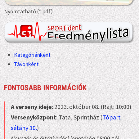
Nyomtatható (*.pdf)
Kategóriánként
Távonként
FONTOSABB INFORMÁCIÓK
A verseny ideje
: 2023. október 08. (Rajt: 10:00)
Versenyközpont
: Tata, Sprintház (
Tópart
sétány 10.
)
Nevezés és öltözködési lehetőség
08:00-tól