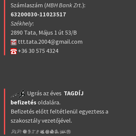
Számlaszám (
MBH Bank Zrt.
):
63200030-11023517
Székhely
:
2890 Tata, Május 1 út 53/B
ttt.tata.2004@gmail.com
+36 30 575 4324
Ugrás az éves
TAGDÍJ
befizetés
oldalára.
Befizetés előtt feltétlenül egyeztess a
szakosztály vezetőjével.