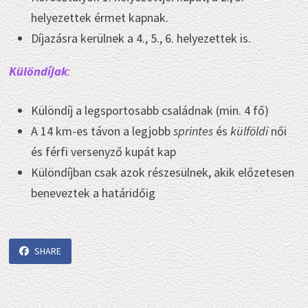
helyezettek érmet kapnak.
Díjazásra kerülnek a 4., 5., 6. helyezettek is.
Különdíjak
:
Különdíj a legsportosabb családnak (min. 4 fő)
A 14 km-es távon a legjobb
sprintes
és
külföldi
női
és férfi versenyző kupát kap
Különdíjban csak azok részesülnek, akik előzetesen
beneveztek a határidőig
SHARE