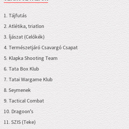
1. Tájfutás
2. Atlétika, triatlon
3. Íjászat (Celőkék)
4. Természetjáró Csavargó Csapat
5. Klapka Shooting Team
6. Tata Box Klub
7. Tatai Wargame Klub
8. Seymenek
9. Tactical Combat
10. Dragoon’s
11. SZIS (Teke)