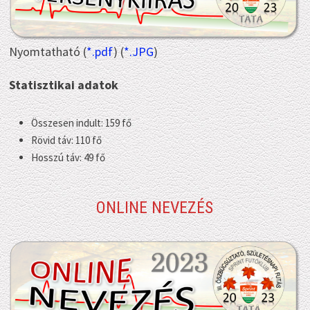
Nyomtatható (
*.pdf
) (
*.JPG
)
Statisztikai adatok
Összesen indult: 159 fő
Rövid táv: 110 fő
Hosszú táv: 49 fő
ONLINE NEVEZÉS