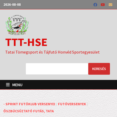
Skip
2026-08-08
to
content
TTT-HSE
Tatai Tömegsport és Tájfutó Honvéd Sportegyesület
KERESÉS
MENU
- SPRINT FUTÓKLUB VERSENYEI
/
FUTÓVERSENYEK
/
ŐSZBÚCSÚZTATÓ FUTÁS, TATA