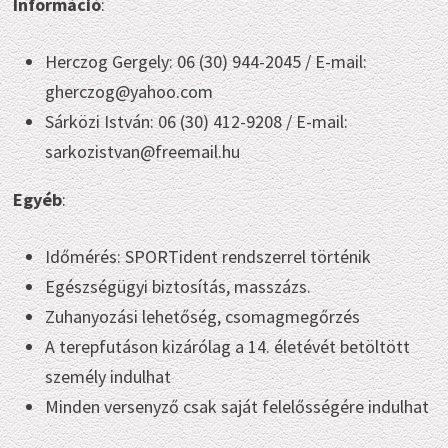
Információ
:
Herczog Gergely: 06 (30) 944-2045 / E-mail:
gherczog@yahoo.com
Sárközi István: 06 (30) 412-9208 / E-mail:
sarkozistvan@freemail.hu
Egyéb
:
Időmérés: SPORTident rendszerrel történik
Egészségügyi biztosítás, masszázs.
Zuhanyozási lehetőség, csomagmegőrzés
A terepfutáson kizárólag a 14. életévét betöltött
személy indulhat
Minden versenyző csak saját felelősségére indulhat