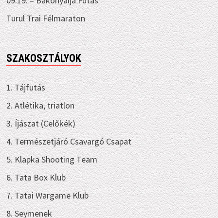
09.19. – Bakonyalja Futás
Turul Trai Félmaraton
SZAKOSZTÁLYOK
1. Tájfutás
2. Atlétika, triatlon
3. Íjászat (Celőkék)
4. Természetjáró Csavargó Csapat
5. Klapka Shooting Team
6. Tata Box Klub
7. Tatai Wargame Klub
8. Seymenek