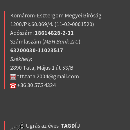
Komárom-Esztergom Megyei Bíróság
1200/Pk.60.069/4. (11-02-0001520)
Adószám:
18614828-2-11
Számlaszám (
MBH Bank Zrt.
):
63200030-11023517
Székhely
:
2890 Tata, Május 1 út 53/B
ttt.tata.2004@gmail.com
+36 30 575 4324
Ugrás az éves
TAGDÍJ