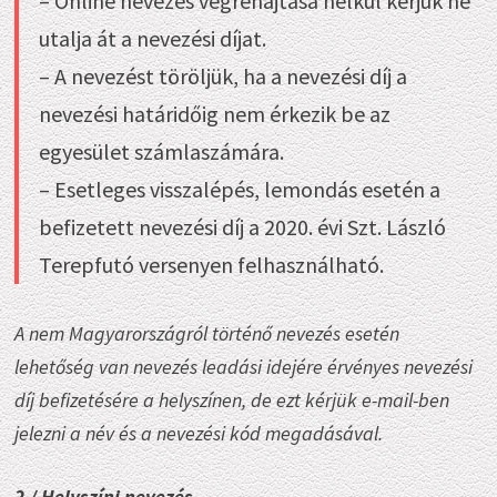
– Online nevezés végrehajtása nélkül kérjük ne
utalja át a nevezési díjat.
– A nevezést töröljük, ha a nevezési díj a
nevezési határidőig nem érkezik be az
egyesület számlaszámára.
– Esetleges visszalépés, lemondás esetén a
befizetett nevezési díj a 2020. évi Szt. László
Terepfutó versenyen felhasználható.
A nem Magyarországról történő nevezés esetén
lehetőség van nevezés leadási idejére érvényes nevezési
díj befizetésére a helyszínen, de ezt kérjük
e-mail-ben
jelezni a név és a nevezési kód megadásával.
2./ Helyszíni nevezés