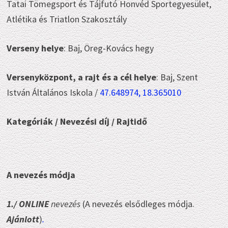
Tatai Tömegsport és Tájfutó Honvéd Sportegyesület,
Atlétika és Triatlon Szakosztály
Verseny helye
: Baj, Öreg-Kovács hegy
Versenyközpont, a rajt és a cél helye
: Baj, Szent
István Általános Iskola /
47.648974, 18.365010
Kategóriák /
Nevezési díj / Rajtidő
A nevezés módja
1./
ONLINE
nevezés
(A nevezés elsődleges módja.
Ajánlott
)
.