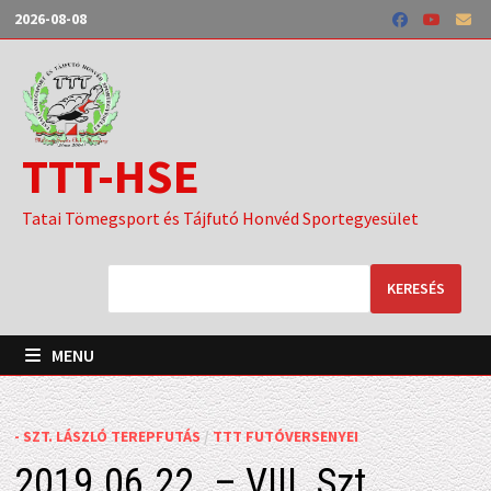
Skip
2026-08-08
to
content
TTT-HSE
Tatai Tömegsport és Tájfutó Honvéd Sportegyesület
KERESÉS
MENU
- SZT. LÁSZLÓ TEREPFUTÁS
/
TTT FUTÓVERSENYEI
2019.06.22. – VIII. Szt.