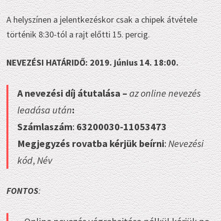
A helyszínen a jelentkezéskor csak a chipek átvétele
történik 8:30-tól a rajt előtti 15. percig.
NEVEZÉSI HATÁRIDŐ: 2019. június 14. 18:00.
A nevezési díj átutalása –
az online nevezés
leadása után
:
Számlaszám
:
63200030-11053473
Megjegyzés rovatba kérjük beírni
:
Nevezési
kód
,
Név
FONTOS
: