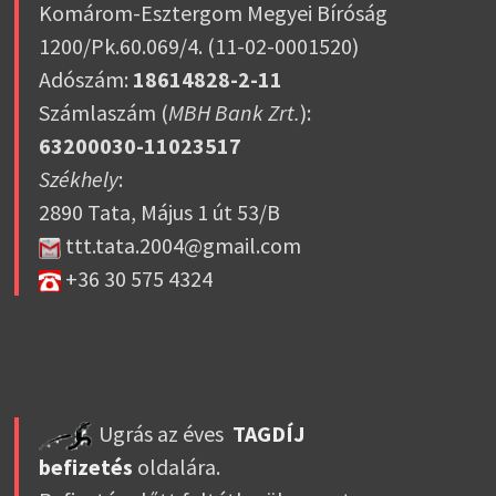
Komárom-Esztergom Megyei Bíróság
1200/Pk.60.069/4. (11-02-0001520)
Adószám:
18614828-2-11
Számlaszám (
MBH Bank Zrt.
):
63200030-11023517
Székhely
:
2890 Tata, Május 1 út 53/B
ttt.tata.2004@gmail.com
+36 30 575 4324
Ugrás az éves
TAGDÍJ
befizetés
oldalára.