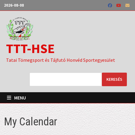
Skip
2026-08-08
to
content
TTT-HSE
Tatai Tömegsport és Tájfutó Honvéd Sportegyesület
KERESÉS
MENU
My Calendar