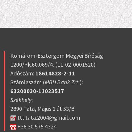
Komárom-Esztergom Megyei Bíróság
1200/Pk.60.069/4. (11-02-0001520)
Adószám:
18614828-2-11
Számlaszám (
MBH Bank Zrt.
):
63200030-11023517
Székhely
:
2890 Tata, Május 1 út 53/B
ttt.tata.2004@gmail.com
+36 30 575 4324