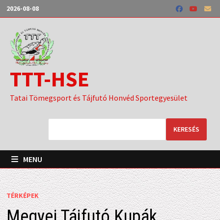
Skip
2026-08-08
to
content
TTT-HSE
Tatai Tömegsport és Tájfutó Honvéd Sportegyesület
KERESÉS
MENU
TÉRKÉPEK
Megyei Tájfutó Kupák