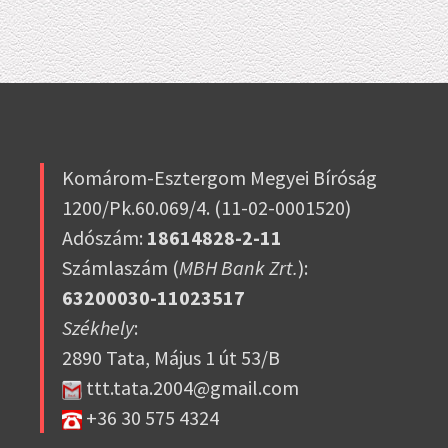
Komárom-Esztergom Megyei Bíróság
1200/Pk.60.069/4. (11-02-0001520)
Adószám:
18614828-2-11
Számlaszám (
MBH Bank Zrt.
):
63200030-11023517
Székhely
:
2890 Tata, Május 1 út 53/B
ttt.tata.2004@gmail.com
+36 30 575 4324