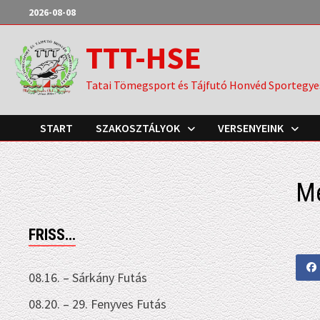
Skip
2026-08-08
to
TTT-HSE
content
Tatai Tömegsport és Tájfutó Honvéd Sportegye
START
SZAKOSZTÁLYOK
VERSENYEINK
M
FRISS…
08.16. – Sárkány Futás
08.20. – 29. Fenyves Futás