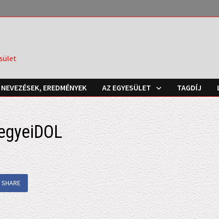
sület
NEVEZÉSEK, EREDMÉNYEK
AZ EGYESÜLET
TAGDÍJ
egyeiDOL
SHARE