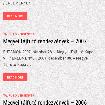
/ EREDMÉNYEK
MEGYEI
READ MORE
TÁJFUTÓ
RENDEZVÉNYEK
–
2009
TÁJFUTÓ VERSENYEK
Megyei tájfutó rendezvények – 2007
FUTAMOK 2007. október 28. – Megyei Tájfutó Kupa –
VII. / EREDMÉNYEK 2007. december 08. – Megyei
Tájfutó Kupa …
MEGYEI
READ MORE
TÁJFUTÓ
RENDEZVÉNYEK
–
2007
TÁJFUTÓ VERSENYEK
Megyei tájfutó rendezvények – 2006