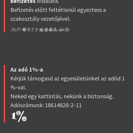
befizetés
oldalára.
Befizetés előtt feltétlenül egyeztess a
szakosztály vezetőjével.
Az adó 1%-a
Kérjük támogasd az egyesületünket az adód 1
%-val.
Neked egy kattintás, nekünk a biztonság.
Adószámunk: 18614828-2-11