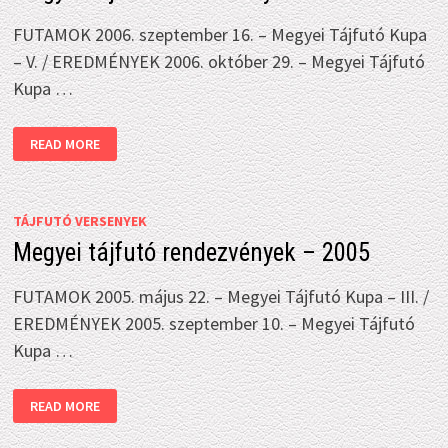
FUTAMOK 2006. szeptember 16. – Megyei Tájfutó Kupa
– V. / EREDMÉNYEK 2006. október 29. – Megyei Tájfutó
Kupa …
MEGYEI
READ MORE
TÁJFUTÓ
RENDEZVÉNYEK
–
2006
TÁJFUTÓ VERSENYEK
Megyei tájfutó rendezvények – 2005
FUTAMOK 2005. május 22. – Megyei Tájfutó Kupa – III. /
EREDMÉNYEK 2005. szeptember 10. – Megyei Tájfutó
Kupa …
MEGYEI
READ MORE
TÁJFUTÓ
RENDEZVÉNYEK
–