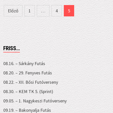
2005
Bejegyzések
Előző
1
…
4
5
lapozása
FRISS…
08.16. – Sárkány Futás
08.20. – 29. Fenyves Futás
08.22. – XII. Bősi Futóverseny
08.30. – KEM TK 5. (Sprint)
09.05. – 1. Nagykeszi Futóverseny
09.19. – Bakonyalja Futás