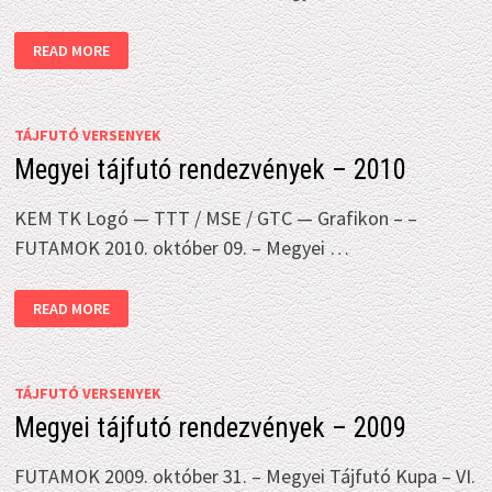
MEGYEI
READ MORE
TÁJFUTÓ
RENDEZVÉNYEK
–
2011
TÁJFUTÓ VERSENYEK
Megyei tájfutó rendezvények – 2010
KEM TK Logó — TTT / MSE / GTC — Grafikon – –
FUTAMOK 2010. október 09. – Megyei …
MEGYEI
READ MORE
TÁJFUTÓ
RENDEZVÉNYEK
–
2010
TÁJFUTÓ VERSENYEK
Megyei tájfutó rendezvények – 2009
FUTAMOK 2009. október 31. – Megyei Tájfutó Kupa – VI.