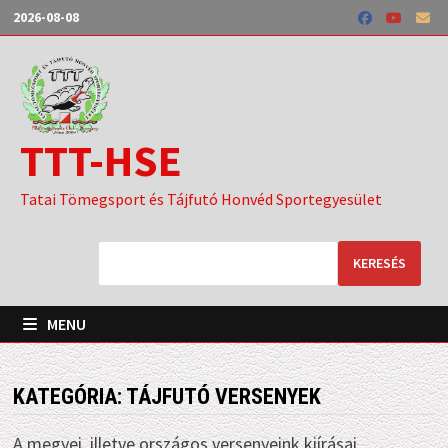
Skip
2026-08-08
to
content
TTT-HSE
Tatai Tömegsport és Tájfutó Honvéd Sportegyesület
KERESÉS
MENU
KATEGÓRIA:
TÁJFUTÓ VERSENYEK
A megyei, illetve országos versenyeink kiírásai,