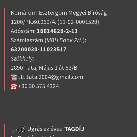
Komárom-Esztergom Megyei Bíróság
1200/Pk.60.069/4. (11-02-0001520)
Adószám:
18614828-2-11
Számlaszám (
MBH Bank Zrt.
):
63200030-11023517
Székhely
:
2890 Tata, Május 1 út 53/B
ttt.tata.2004@gmail.com
+36 30 575 4324
Ugrás az éves
TAGDÍJ