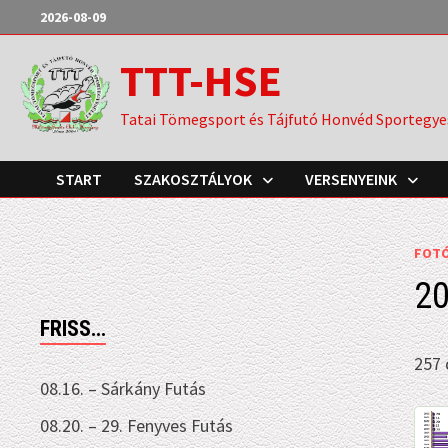
Skip
2026-08-09
to
TTT-HSE
content
Tatai Tömegsport és Tájfutó Honvéd Sportegye
START
SZAKOSZTÁLYOK
VERSENYEINK
FOT
20
FRISS…
257 
08.16. – Sárkány Futás
08.20. – 29. Fenyves Futás