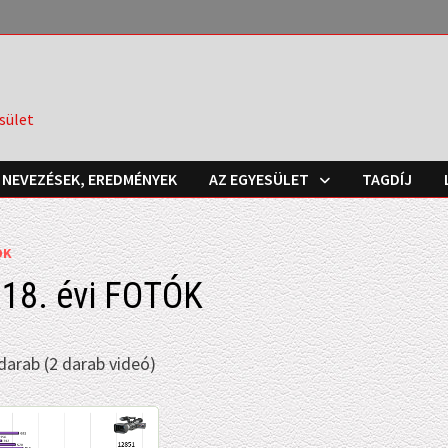
sület
NEVEZÉSEK, EREDMÉNYEK
AZ EGYESÜLET
TAGDÍJ
ÓK
18. évi FOTÓK
darab (2 darab videó)