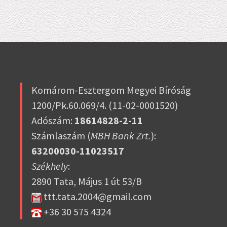
Komárom-Esztergom Megyei Bíróság
1200/Pk.60.069/4. (11-02-0001520)
Adószám:
18614828-2-11
Számlaszám (
MBH Bank Zrt.
):
63200030-11023517
Székhely
:
2890 Tata, Május 1 út 53/B
ttt.tata.2004@gmail.com
+36 30 575 4324