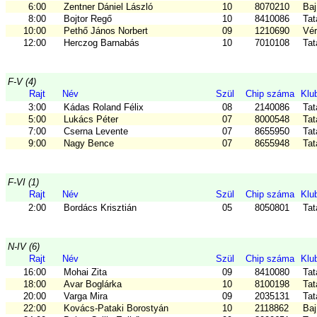
6:00
Zentner Dániel László
10
8070210
Baj
8:00
Bojtor Regő
10
8410086
Tat
10:00
Pethő János Norbert
09
1210690
Vér
12:00
Herczog Barnabás
10
7010108
Tat
F-V (4)
Rajt
Név
Szül
Chip száma
Klu
3:00
Kádas Roland Félix
08
2140086
Tat
5:00
Lukács Péter
07
8000548
Tat
7:00
Cserna Levente
07
8655950
Tat
9:00
Nagy Bence
07
8655948
Tat
F-VI (1)
Rajt
Név
Szül
Chip száma
Klu
2:00
Bordács Krisztián
05
8050801
Tat
N-IV (6)
Rajt
Név
Szül
Chip száma
Klu
16:00
Mohai Zita
09
8410080
Tat
18:00
Avar Boglárka
10
8100198
Tat
20:00
Varga Mira
09
2035131
Tat
22:00
Kovács-Pataki Borostyán
10
2118862
Baj