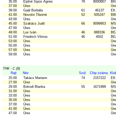
35:00
Eiplné Sipos Ágnes
79
8000807
BKL
37:00
Üres
Ür
39:00
Gaál Borbála
61
46137
EK 
41:00
Novotni Tiborné
52
505247
BB
43:00
Üres
Ür
45:00
Szakács Judit
66
8099953
MSE
47:00
Üres
Ür
49:00
Lux Iván
46
888336
BE
51:00
Friedrich Vilmos
46
4502
BE
53:00
Üres
Ür
55:00
Üres
Ür
57:00
Üres
Ür
59:00
Üres
Ür
THK - C (9)
Rajt
Név
Szül
Chip száma
Klu
25:00
Takács Mariann
74
2157222
EK 
27:00
Üres
Ür
29:00
Bokodi Blanka
55
1671999
MSE
31:00
Üres
Ür
33:00
Üres
Ür
35:00
Üres
Ür
37:00
Üres
Ür
41:00
Üres
Ür
47:00
Üres
Ür