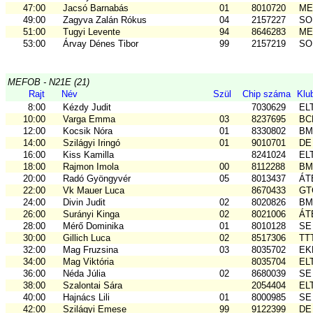
47:00
Jacsó Barnabás
01
8010720
ME
49:00
Zagyva Zalán Rókus
04
2157227
SO
51:00
Tugyi Levente
94
8646283
ME
53:00
Árvay Dénes Tibor
99
2157219
SO
MEFOB - N21E (21)
Rajt
Név
Szül
Chip száma
Klu
8:00
Kézdy Judit
7030629
EL
10:00
Varga Emma
03
8237695
BCE
12:00
Kocsik Nóra
01
8330802
BM
14:00
Szilágyi Iringó
01
9010701
DE
16:00
Kiss Kamilla
8241024
EL
18:00
Rajmon Imola
00
8112288
BM
20:00
Radó Gyöngyvér
05
8013437
ÁTE
22:00
Vk Mauer Luca
8670433
GTC
24:00
Divin Judit
02
8020826
BM
26:00
Surányi Kinga
02
8021006
ÁTE
28:00
Mérő Dominika
01
8010128
SE
30:00
Gillich Luca
02
8517306
TT
32:00
Mag Fruzsina
03
8035702
EKK
34:00
Mag Viktória
8035704
EL
36:00
Néda Júlia
02
8680039
SE
38:00
Szalontai Sára
2054404
EL
40:00
Hajnács Lili
01
8000985
SE
42:00
Szilágyi Emese
99
9122399
DE