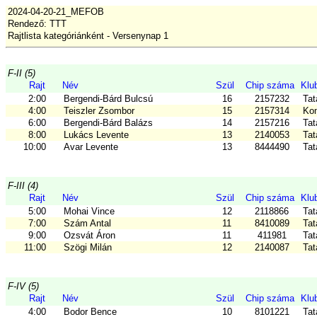
2024-04-20-21_MEFOB
Rendező: TTT
Rajtlista kategóriánként - Versenynap 1
F-II (5)
Rajt
Név
Szül
Chip száma
Klu
2:00
Bergendi-Bárd Bulcsú
16
2157232
Tat
4:00
Teiszler Zsombor
15
2157314
Kom
6:00
Bergendi-Bárd Balázs
14
2157216
Tat
8:00
Lukács Levente
13
2140053
Tat
10:00
Avar Levente
13
8444490
Tat
F-III (4)
Rajt
Név
Szül
Chip száma
Klu
5:00
Mohai Vince
12
2118866
Tat
7:00
Szám Antal
11
8410089
Tat
9:00
Ozsvát Áron
11
411981
Tat
11:00
Szögi Milán
12
2140087
Tat
F-IV (5)
Rajt
Név
Szül
Chip száma
Klu
4:00
Bodor Bence
10
8101221
Tat