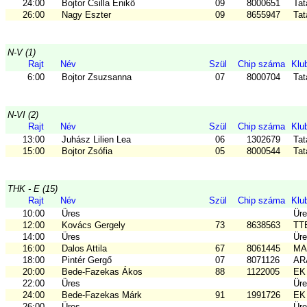
24:00
Bojtor Csilla Enikő
09
8000651
Tat
26:00
Nagy Eszter
09
8655947
Tat
N-V (1)
Rajt
Név
Szül
Chip száma
Klu
6:00
Bojtor Zsuzsanna
07
8000704
Tat
N-VI (2)
Rajt
Név
Szül
Chip száma
Klu
13:00
Juhász Lilien Lea
06
1302679
Ta
15:00
Bojtor Zsófia
05
8000544
Tat
THK - E (15)
Rajt
Név
Szül
Chip száma
Klu
10:00
Üres
Ür
12:00
Kovács Gergely
73
8638563
TT
14:00
Üres
Ür
16:00
Dalos Attila
67
8061445
MA
18:00
Pintér Gergő
07
8071126
ARA
20:00
Bede-Fazekas Ákos
88
1122005
EK 
22:00
Üres
Ür
24:00
Bede-Fazekas Márk
91
1991726
EK 
26:00
Üres
Ür