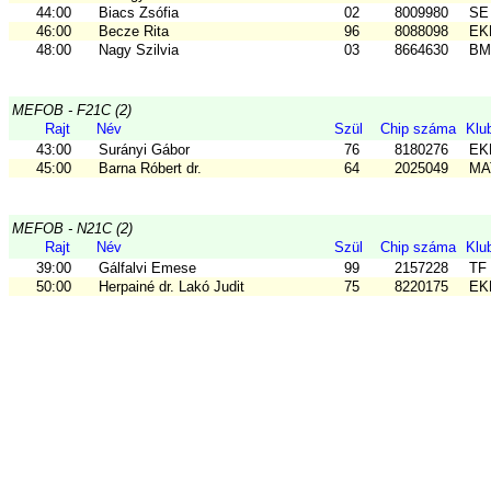
44:00
Biacs Zsófia
02
8009980
SE
46:00
Becze Rita
96
8088098
EKK
48:00
Nagy Szilvia
03
8664630
BM
MEFOB - F21C (2)
Rajt
Név
Szül
Chip száma
Klu
43:00
Surányi Gábor
76
8180276
EKK
45:00
Barna Róbert dr.
64
2025049
MAT
MEFOB - N21C (2)
Rajt
Név
Szül
Chip száma
Klu
39:00
Gálfalvi Emese
99
2157228
TF 
50:00
Herpainé dr. Lakó Judit
75
8220175
EKK