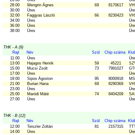
28:00
Wengrin Ágnes
69
8170617
VH
30:00
Üres
Ür
32:00
Faggyas László
66
8230423
VH
34:00
Üres
Ür
36:00
Üres
Ür
38:00
Üres
Ür
THK - A (9)
Rajt
Név
Szül
Chip száma
Klu
11:00
Üres
Ür
13:00
Hajagos Henrik
59
45221
SZ
15:00
Mucsi Zsolt
73
7991027
GTC
17:00
Üres
Ür
19:00
Sipos Ágoston
95
8000918
MSE
21:00
Burian Hana
69
8290369
VH
23:00
Üres
Ür
25:00
Maródi Máté
74
8404209
SAS
27:00
Üres
Ür
THK - B (12)
Rajt
Név
Szül
Chip száma
Klu
12:00
Teiszler Zoltán
81
2157315
TT
14:00
Üres
Ür