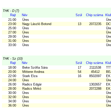
THK - D (7)
Rajt
Név
Szül
Chip száma
Klu
21:00
Üres
Ür
23:00
Nagy László Botond
13
2072235
DC
25:00
Üres
Ür
27:00
Üres
Ür
29:00
Üres
Ür
31:00
Üres
Ür
33:00
Üres
Ür
THK - Sz (10)
Rajt
Név
Szül
Chip száma
Klu
18:00
Beke Szófia Sára
17
2111538
TT
20:00
Mitterer Andrea
54
45412
BE
22:00
Stark Elza
16
8502097
EK 
24:00
Üres
Ür
26:00
Radics Edgár
1302657
EK 
28:00
Radics Mirkó
2072288
EK 
30:00
Üres
Ür
32:00
Üres
Ür
34:00
Üres
Ür
36:00
Üres
Ür