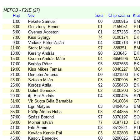
MEFOB - F21E (27)
Rajt
Név
Szül
Chip száma
Klu
1:00
Fekete Sámuel
00
8000915
BM
3:00
Gosztonyi Bence
01
2155051
PT
5:00
Gyenes Ágoston
01
2157235
SO
7:00
Kiss György
74
8100174
EKK
9:00
Vadász Péter Zalán
04
8000713
PT
11:00
Stork Mihály
97
888351
BM
13:00
Kersity András
90
233645
EKK
15:00
Cserna András Máté
04
8656996
MAT
17:00
Borbás Péter
95
8507656
EKK
19:00
Kiss Mikes Tamás
04
8040227
MO
21:00
Demeter Ambrus
00
8021800
EKK
23:00
Sztojka Milán
03
8030905
BCE
25:00
Korózs Attila
92
8658450
EKK
27:00
Bálint Benedek
02
8100203
SO
29:00
ifj. Eipl András
04
8000425
SZ
31:00
Vk Sugta Béla Barnabás
8410084
GTC
33:00
Egri Mátyás
03
8404045
BM
35:00
Fülöp Álmos Huba
03
8144855
SZ
37:00
Szász Botond
97
8070197
SO
39:00
Molnár István
77
8197710
EKK
41:00
Erki Ármin
03
8512521
PT
43:00
Kovács Kende Pál
03
8102803
BM
45:00
Kasoly Benedek
00
8200625
EL