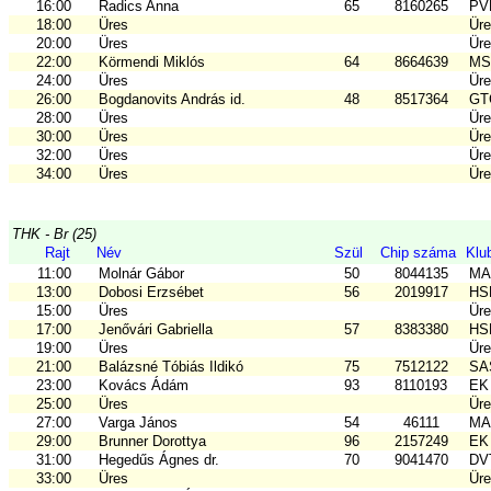
16:00
Radics Anna
65
8160265
PV
18:00
Üres
Ür
20:00
Üres
Ür
22:00
Körmendi Miklós
64
8664639
MSE
24:00
Üres
Ür
26:00
Bogdanovits András id.
48
8517364
GTC
28:00
Üres
Ür
30:00
Üres
Ür
32:00
Üres
Ür
34:00
Üres
Ür
THK - Br (25)
Rajt
Név
Szül
Chip száma
Klu
11:00
Molnár Gábor
50
8044135
MA
13:00
Dobosi Erzsébet
56
2019917
HSE
15:00
Üres
Ür
17:00
Jenővári Gabriella
57
8383380
HSE
19:00
Üres
Ür
21:00
Balázsné Tóbiás Ildikó
75
7512122
SAS
23:00
Kovács Ádám
93
8110193
EK 
25:00
Üres
Ür
27:00
Varga János
54
46111
MA
29:00
Brunner Dorottya
96
2157249
EK 
31:00
Hegedűs Ágnes dr.
70
9041470
DV
33:00
Üres
Ür