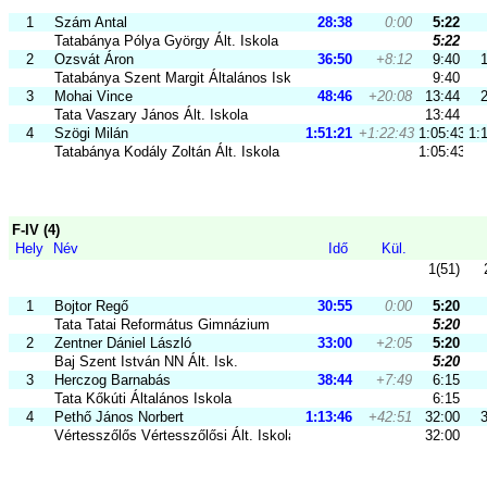
1
Szám Antal
28:38
0:00
5:22
Tatabánya Pólya György Ált. Iskola
5:22
2
Ozsvát Áron
36:50
+8:12
9:40
Tatabánya Szent Margit Általános Iskola
9:40
3
Mohai Vince
48:46
+20:08
13:44
Tata Vaszary János Ált. Iskola
13:44
4
Szögi Milán
1:51:21
+1:22:43
1:05:43
1:
Tatabánya Kodály Zoltán Ált. Iskola
1:05:43
F-IV (4)
Hely
Név
Idő
Kül.
1(51)
1
Bojtor Regő
30:55
0:00
5:20
Tata Tatai Református Gimnázium
5:20
2
Zentner Dániel László
33:00
+2:05
5:20
Baj Szent István NN Ált. Isk.
5:20
3
Herczog Barnabás
38:44
+7:49
6:15
Tata Kőkúti Általános Iskola
6:15
4
Pethő János Norbert
1:13:46
+42:51
32:00
Vértesszőlős Vértesszőlősi Ált. Iskola
32:00