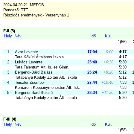
2024-04-20-21_MEFOB
Rendező: TTT
Részidős eredmények - Versenynap 1
F-II (5)
Hely
Név
Idő
Kül.
1(56)
1
Avar Levente
17:04
0:00
4:17
Tata Kőkúti Általános Iskola
4:17
2
Lukács Levente
23:40
+6:36
5:30
Tata Talentum Ált. Is. és Gimn.
5:30
3
Bergendi-Bárd Balázs
25:24
+8:20
5:12
Tatabánya Kodály Zoltán Ált. Iskola
5:12
4
Teiszler Zsombor
27:44
+10:40
7:33
Komárom Koppánymonostori Ált. Isk.
7:33
5
Bergendi-Bárd Bulcsú
28:34
+11:30
5:30
Tatabánya Kodály Zoltán Ált. Iskola
5:30
F-III (4)
Hely
Név
Idő
Kül.
1(58)