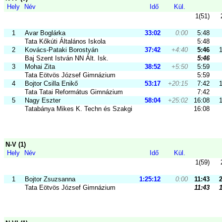
Hely
Név
Idő
Kül.
1(51)
1
Avar Boglárka
33:02
0:00
5:48
Tata Kőkúti Általános Iskola
5:48
2
Kovács-Pataki Borostyán
37:42
+4:40
5:46
Baj Szent István NN Ált. Isk.
5:46
3
Mohai Zita
38:52
+5:50
5:59
Tata Eötvös József Gimnázium
5:59
4
Bojtor Csilla Enikő
53:17
+20:15
7:42
Tata Tatai Református Gimnázium
7:42
5
Nagy Eszter
58:04
+25:02
16:08
Tatabánya Mikes K. Techn és Szakgimn.
16:08
N-V (1)
Hely
Név
Idő
Kül.
1(59)
1
Bojtor Zsuzsanna
1:25:12
0:00
11:43
Tata Eötvös József Gimnázium
11:43