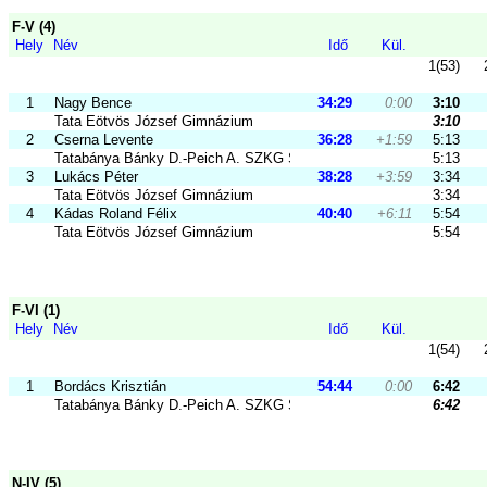
F-V (4)
Hely
Név
Idő
Kül.
1(53)
1
Nagy Bence
34:29
0:00
3:10
Tata Eötvös József Gimnázium
3:10
2
Cserna Levente
36:28
+1:59
5:13
Tatabánya Bánky D.-Peich A. SZKG SZKI
5:13
3
Lukács Péter
38:28
+3:59
3:34
Tata Eötvös József Gimnázium
3:34
4
Kádas Roland Félix
40:40
+6:11
5:54
Tata Eötvös József Gimnázium
5:54
F-VI (1)
Hely
Név
Idő
Kül.
1(54)
1
Bordács Krisztián
54:44
0:00
6:42
Tatabánya Bánky D.-Peich A. SZKG SZKI
6:42
N-IV (5)