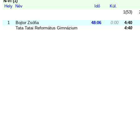
N-VI (1)
Hely
Név
Idő
Kül.
1(53)
1
Bojtor Zsófia
48:06
0:00
4:40
Tata Tatai Református Gimnázium
4:40