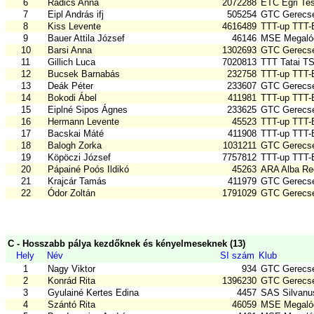
6
Radics Anna
2072288
ETC Egri Te
7
Eipl András ifj
505254
GTC Gerecse
8
Kiss Levente
4616489
TTT-up TTT
9
Bauer Attila József
46146
MSE Megalód
10
Barsi Anna
1302693
GTC Gerecse
11
Gillich Luca
7020813
TTT Tatai T
12
Bucsek Barnabás
232758
TTT-up TTT
13
Deák Péter
233607
GTC Gerecse
14
Bokodi Ábel
411981
TTT-up TTT
15
Eiplné Sipos Ágnes
233625
GTC Gerecse
16
Hermann Levente
45523
TTT-up TTT
17
Bacskai Máté
411908
TTT-up TTT
18
Balogh Zorka
1031211
GTC Gerecse
19
Köpöczi József
7757812
TTT-up TTT
20
Pápainé Poós Ildikó
45263
ARA Alba Reg
21
Krajcár Tamás
411979
GTC Gerecse
22
Ódor Zoltán
1791029
GTC Gerecse
C - Hosszabb pálya kezdőknek és kényelmeseknek (13)
Hely
Név
SI szám
Klub
1
Nagy Viktor
934
GTC Gerecse
2
Konrád Rita
1396230
GTC Gerecse
3
Gyulainé Kertes Edina
4457
SAS Silvanu
4
Szántó Rita
46059
MSE Megalód