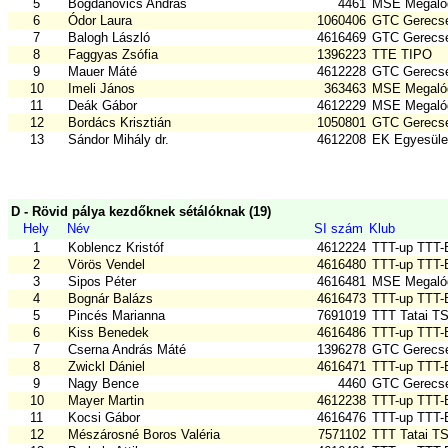
5
Bogdanovics András
4461
MSE Megalód
6
Ódor Laura
1060406
GTC Gerecse
7
Balogh László
4616469
GTC Gerecse
8
Faggyas Zsófia
1396223
TTE TIPO
9
Mauer Máté
4612228
GTC Gerecse
10
Imeli János
363463
MSE Megalód
11
Deák Gábor
4612229
MSE Megalód
12
Bordács Krisztián
1050801
GTC Gerecse
13
Sándor Mihály dr.
4612208
EK Egyesület
D - Rövid pálya kezdőknek sétálóknak (19)
Hely
Név
SI szám
Klub
1
Koblencz Kristóf
4612224
TTT-up TTT
2
Vörös Vendel
4616480
TTT-up TTT
3
Sipos Péter
4616481
MSE Megalód
4
Bognár Balázs
4616473
TTT-up TTT
5
Pincés Marianna
7691019
TTT Tatai T
6
Kiss Benedek
4616486
TTT-up TTT
7
Cserna András Máté
1396278
GTC Gerecse
8
Zwickl Dániel
4616471
TTT-up TTT
9
Nagy Bence
4460
GTC Gerecse
10
Mayer Martin
4612238
TTT-up TTT
11
Kocsi Gábor
4616476
TTT-up TTT
12
Mészárosné Boros Valéria
7571102
TTT Tatai T