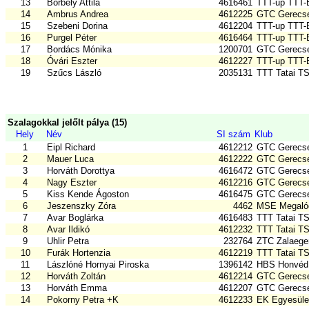
13
Borbely Attila
4616461
TTT-up TTT
14
Ambrus Andrea
4612225
GTC Gerecse
15
Szebeni Dorina
4612204
TTT-up TTT
16
Purgel Péter
4616464
TTT-up TTT
17
Bordács Mónika
1200701
GTC Gerecse
18
Óvári Eszter
4612227
TTT-up TTT
19
Szűcs László
2035131
TTT Tatai T
Szalagokkal jelőlt pálya (15)
Hely
Név
SI szám
Klub
1
Eipl Richard
4612212
GTC Gerecse
2
Mauer Luca
4612222
GTC Gerecse
3
Horváth Dorottya
4616472
GTC Gerecse
4
Nagy Eszter
4612216
GTC Gerecse
5
Kiss Kende Ágoston
4616475
GTC Gerecse
6
Jeszenszky Zóra
4462
MSE Megalód
7
Avar Boglárka
4616483
TTT Tatai T
8
Avar Ildikó
4612232
TTT Tatai T
9
Uhlir Petra
232764
ZTC Zalaege
10
Furák Hortenzia
4612219
TTT Tatai T
11
Lászlóné Hornyai Piroska
1396142
HBS Honvéd 
12
Horváth Zoltán
4612214
GTC Gerecse
13
Horváth Emma
4612207
GTC Gerecse
14
Pokorny Petra +K
4612233
EK Egyesület