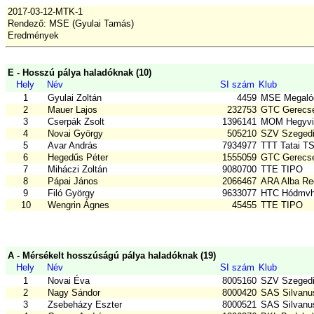
2017-03-12-MTK-1
Rendező: MSE (Gyulai Tamás)
Eredmények
E - Hosszú pálya haladóknak (10)
Hely
Név
SI szám
Klub
1
Gyulai Zoltán
4459
MSE Megalód
2
Mauer Lajos
232753
GTC Gerecse
3
Cserpák Zsolt
1396141
MOM Hegyvi
4
Novai György
505210
SZV Szegedi
5
Avar András
7934977
TTT Tatai T
6
Hegedűs Péter
1555059
GTC Gerecse
7
Miháczi Zoltán
9080700
TTE TIPO
8
Pápai János
2066467
ARA Alba Reg
9
Filó György
9633077
HTC Hódmvh 
10
Wengrin Ágnes
45455
TTE TIPO
A - Mérsékelt hosszúságú pálya haladóknak (19)
Hely
Név
SI szám
Klub
1
Novai Éva
8005160
SZV Szegedi
2
Nagy Sándor
8000420
SAS Silvanu
3
Zsebeházy Eszter
8000521
SAS Silvanu