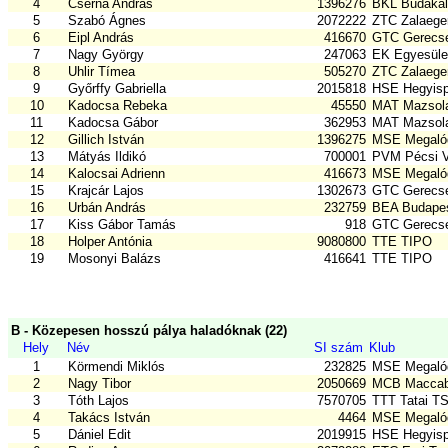
4
Cserna András
1396276
BKL Budakal
5
Szabó Ágnes
2072222
ZTC Zalaege
6
Eipl András
416670
GTC Gerecse
7
Nagy György
247063
EK Egyesület
8
Uhlir Tímea
505270
ZTC Zalaege
9
Győrffy Gabriella
2015818
HSE Hegyisp
10
Kadocsa Rebeka
45550
MAT Mazsola
11
Kadocsa Gábor
362953
MAT Mazsola
12
Gillich István
1396275
MSE Megalód
13
Mátyás Ildikó
700001
PVM Pécsi V
14
Kalocsai Adrienn
416673
MSE Megalód
15
Krajcár Lajos
1302673
GTC Gerecse
16
Urbán András
232759
BEA Budapest
17
Kiss Gábor Tamás
918
GTC Gerecse
18
Holper Antónia
9080800
TTE TIPO
19
Mosonyi Balázs
416641
TTE TIPO
B - Közepesen hosszú pálya haladóknak (22)
Hely
Név
SI szám
Klub
1
Körmendi Miklós
232825
MSE Megalód
2
Nagy Tibor
2050669
MCB Maccabi
3
Tóth Lajos
7570705
TTT Tatai T
4
Takács István
4464
MSE Megalód
5
Dániel Edit
2019915
HSE Hegyisp