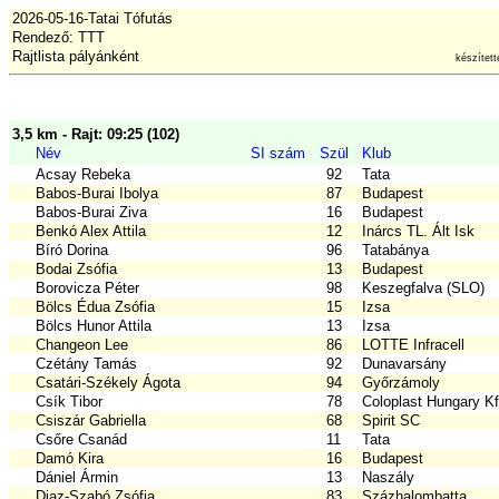
2026-05-16-Tatai Tófutás
Rendező: TTT
Rajtlista pályánként
készítet
3,5 km - Rajt: 09:25 (102)
Név
SI szám
Szül
Klub
Acsay Rebeka
92
Tata
Babos-Burai Ibolya
87
Budapest
Babos-Burai Ziva
16
Budapest
Benkó Alex Attila
12
Inárcs TL. Ált Isk
Bíró Dorina
96
Tatabánya
Bodai Zsófia
13
Budapest
Borovicza Péter
98
Keszegfalva (SLO)
Bölcs Édua Zsófia
15
Izsa
Bölcs Hunor Attila
13
Izsa
Changeon Lee
86
LOTTE Infracell
Czétány Tamás
92
Dunavarsány
Csatári-Székely Ágota
94
Győrzámoly
Csík Tibor
78
Coloplast Hungary Kf
Csiszár Gabriella
68
Spirit SC
Csőre Csanád
11
Tata
Damó Kira
16
Budapest
Dániel Ármin
13
Naszály
Diaz-Szabó Zsófia
83
Százhalombatta