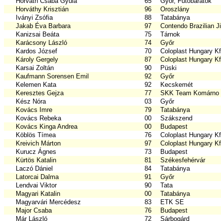
Horváth Csaba Gyula
65
Győr, Futóbarátok
Horváthy Krisztián
96
Oroszlány
Iványi Zsófia
88
Tatabánya
Jakab Éva Barbara
97
Contendo Brazilian Ji
Kanizsai Beáta
75
Tárnok
Karácsony László
74
Győr
Kardos József
70
Coloplast Hungary Kf
Károly Gergely
87
Coloplast Hungary Kf
Karsai Zoltán
90
Püski
Kaufmann Sorensen Emil
92
Győr
Kelemen Kata
92
Kecskemét
Keresztes Gejza
77
SKK Team Komárno
Kész Nóra
03
Győr
Kovács Imre
79
Tatabánya
Kovács Rebeka
00
Szákszend
Kovács Kinga Andrea
00
Budapest
Köblös Tímea
76
Coloplast Hungary Kf
Kreivich Márton
97
Coloplast Hungary Kf
Kurucz Ágnes
73
Budapest
Kürtös Katalin
81
Székesfehérvár
Laczó Dániel
84
Tatabánya
Latorcai Dalma
91
Győr
Lendvai Viktor
90
Tata
Magyari Katalin
00
Tatabánya
Magyarvári Mercédesz
83
ETK SE
Major Csaba
76
Budapest
Már László
72
Sárbogárd