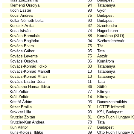
Kiss Zsuzsanna
85
Budapest
Klementi Orsolya
94
Tatabánya
Koch Eszter
98
Győr
Kocsi Andrea
76
Budapest
Kollár-Németh Leila
90
Budapest
Koncsik Anita
82
Szentendre
Kosa István
74
Hagenbrunn
Kovács Barnabás
88
Komárno (SLO)
Kovács Boglárka
04
Székesfehérvár
Kovács Elvira
75
Tát
Kovács Gábor
95
Tata
Kovács Levente
75
Ászár
Kovács Orsolya
06
Komárom
Kovács-Konrád Ildikó
83
Tatabánya
Kovács-Konrád Marcell
13
Tatabánya
Kovács-Konrád Milán
13
Tatabánya
Kovács Eszter Dóra
11
Tata
Kovácsné Hamar Ildikó
86
Süttő
Králl Zoltán
77
Környe
Králl Zoltán
14
Környe
Kristóf Ádám
93
Dunaszentmiklós
Krizer Emilia
01
LOTTE Infracell
Krokker Lilla
93
KSI, Budapest
Krutzler Zoltán
81
Otto Fuch Hungary Kf
Krutzler-Kun Andrea
78
Tata
Kun Viktor
77
Budapest
Kuris-Kolozsi Ildikó
89
Otto Fuch Hungary Kf