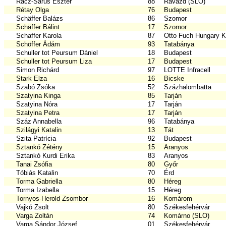
Rácz-Sarus Eszter
88
Ravazd (SLO)
Rétay Olga
76
Budapest
Schäffer Balázs
86
Szomor
Schäffer Bálint
17
Szomor
Schaffer Karola
87
Otto Fuch Hungary Kf
Schöffer Ádám
93
Tatabánya
Schuller tot Peursum Dániel
18
Budapest
Schuller tot Peursum Liza
17
Budapest
Simon Richárd
97
LOTTE Infracell
Stark Elza
16
Bicske
Szabó Zsóka
52
Százhalombatta
Szatyina Kinga
85
Tarján
Szatyina Nóra
17
Tarján
Szatyina Petra
17
Tarján
Száz Annabella
96
Tatabánya
Szilágyi Katalin
13
Tát
Szita Patrícia
92
Budapest
Sztankó Zétény
15
Aranyos
Sztankó Kurdi Erika
83
Aranyos
Tanai Zsófia
80
Győr
Tóbiás Katalin
70
Érd
Torma Gabriella
80
Héreg
Torma Izabella
15
Héreg
Tornyos-Herold Zsombor
16
Komárom
Vajkó Zsolt
80
Székesfehérvár
Varga Zoltán
74
Komárno (SLO)
Varga Sándor József
01
Székesfehérvár