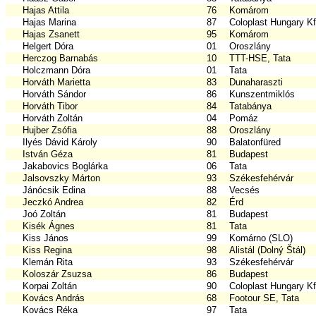
Hajas Attila
76
Komárom
Hajas Marina
87
Coloplast Hungary Kf
Hajas Zsanett
95
Komárom
Helgert Dóra
01
Oroszlány
Herczog Barnabás
10
TTT-HSE, Tata
Holczmann Dóra
01
Tata
Horváth Marietta
83
Dunaharaszti
Horváth Sándor
86
Kunszentmiklós
Horváth Tibor
84
Tatabánya
Horváth Zoltán
04
Pomáz
Hujber Zsófia
88
Oroszlány
Ilyés Dávid Károly
90
Balatonfüred
István Géza
81
Budapest
Jakabovics Boglárka
06
Tata
Jalsovszky Márton
93
Székesfehérvár
Jánócsik Edina
88
Vecsés
Jeczkó Andrea
82
Érd
Joó Zoltán
81
Budapest
Kisék Ágnes
81
Tata
Kiss János
99
Komárno (SLO)
Kiss Regina
98
Alistál (Dolný Štál)
Klemán Rita
93
Székesfehérvár
Koloszár Zsuzsa
86
Budapest
Korpai Zoltán
90
Coloplast Hungary Kf
Kovács András
68
Footour SE, Tata
Kovács Réka
97
Tata