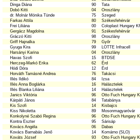
Dinga Diána
90
Tata
Dobó Kitti
04
Oroszlány
dr. Molnár Mónika Tünde
75
Szeged
Farkas Attila
80
Székesfehérvár
Frei Liliána
00
Coloplast Hungary Kf
Gergácz Magdolna
91
Székesfehérvár
Gráczó Kitti
98
Oroszlány
Griff Hajnalka
79
Győr
Gyuga Kira
99
LOTTE Infracell
Harsányi Karina
04
Oroszlány
Havas Szofi
15
BTDSE
Herczeg-Markó Erika
62
Érd
Hódi Dóra
12
Érd
Horváth Tamásné Andrea
76
Takácsi
Illés Ildikó
84
Izsa
Illés Anna Boglárka
16
Halásztelek
Illés Blanka Liliána
14
Halásztelek
Janics Viktória
96
Otto Fuch Hungary Kf
Kárpáti János
84
Tatabánya
Kis Szofi
14
Kisbajcs
Kiss Nikoletta
89
Mosonmagyaróvár
Konkolyné Szabó Regina
96
Otto Fuch Hungary Kf
Kontra Eszter
95
Sárisáp
Kovács Angéla
06
Dabas
Kovács Barnabás Jenő
14
Komárno (SLO)
Kováts József
93
Otto Fuch Hungary Kf