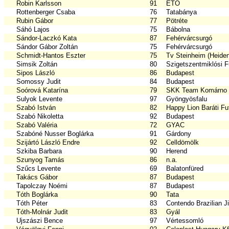
Robin Karlsson
91
ETO
Rottenberger Csaba
76
Tatabánya
Rubin Gábor
77
Pötréte
Sáhó Lajos
75
Bábolna
Sándor-Laczkó Kata
87
Fehérvárcsurgó
Sándor Gábor Zoltán
75
Fehérvárcsurgó
Schmidt-Hantos Eszter
75
Tv Steinheim (Heide
Simsik Zoltán
80
Szigetszentmiklósi F
Sipos László
86
Budapest
Somossy Judit
84
Budapest
Soórová Katarína
79
SKK Team Komárno
Sulyok Levente
97
Gyöngyösfalu
Szabó István
82
Happy Lion Baráti Fu
Szabó Nikoletta
92
Budapest
Szabó Valéria
72
GYAC
Szabóné Nusser Boglárka
91
Gárdony
Szijártó László Endre
92
Celldömölk
Szkiba Barbara
90
Herend
Szunyog Tamás
86
n.a.
Szűcs Levente
69
Balatonfüred
Takács Gábor
87
Budapest
Tapolczay Noémi
87
Budapest
Tóth Boglárka
90
Tata
Tóth Péter
83
Contendo Brazilian Ji
Tóth-Molnár Judit
83
Gyál
Ujszászi Bence
97
Vértessomló