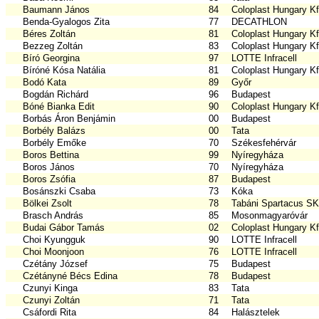
Baumann János
84
Coloplast Hungary Kf
Benda-Gyalogos Zita
77
DECATHLON
Béres Zoltán
81
Coloplast Hungary Kf
Bezzeg Zoltán
83
Coloplast Hungary Kf
Bíró Georgina
97
LOTTE Infracell
Bíróné Kósa Natália
81
Coloplast Hungary Kf
Bodó Kata
89
Győr
Bogdán Richárd
96
Budapest
Bóné Bianka Edit
90
Coloplast Hungary Kf
Borbás Áron Benjámin
00
Budapest
Borbély Balázs
00
Tata
Borbély Emőke
70
Székesfehérvár
Boros Bettina
99
Nyíregyháza
Boros János
70
Nyíregyháza
Boros Zsófia
87
Budapest
Bosánszki Csaba
73
Kóka
Bölkei Zsolt
78
Tabáni Spartacus S
Brasch András
85
Mosonmagyaróvár
Budai Gábor Tamás
02
Coloplast Hungary Kf
Choi Kyungguk
90
LOTTE Infracell
Choi Moonjoon
76
LOTTE Infracell
Czétány József
75
Budapest
Czétányné Bécs Edina
78
Budapest
Czunyi Kinga
83
Tata
Czunyi Zoltán
71
Tata
Csáfordi Rita
84
Halásztelek