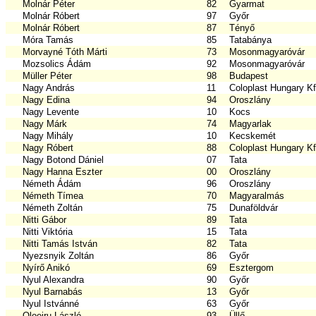
Molnár Péter
82
Gyarmat
Molnár Róbert
97
Győr
Molnár Róbert
87
Tényő
Móra Tamás
85
Tatabánya
Morvayné Tóth Márti
73
Mosonmagyaróvár
Mozsolics Ádám
92
Mosonmagyaróvár
Müller Péter
98
Budapest
Nagy András
11
Coloplast Hungary Kf
Nagy Edina
94
Oroszlány
Nagy Levente
10
Kocs
Nagy Márk
74
Magyarlak
Nagy Mihály
10
Kecskemét
Nagy Róbert
88
Coloplast Hungary Kf
Nagy Botond Dániel
07
Tata
Nagy Hanna Eszter
00
Oroszlány
Németh Ádám
96
Oroszlány
Németh Tímea
70
Magyaralmás
Németh Zoltán
75
Dunaföldvár
Nitti Gábor
89
Tata
Nitti Viktória
15
Tata
Nitti Tamás István
82
Tata
Nyezsnyik Zoltán
86
Győr
Nyírő Anikó
69
Esztergom
Nyul Alexandra
90
Győr
Nyul Barnabás
13
Győr
Nyul Istvánné
63
Győr
Oloeiru László
93
Üllő