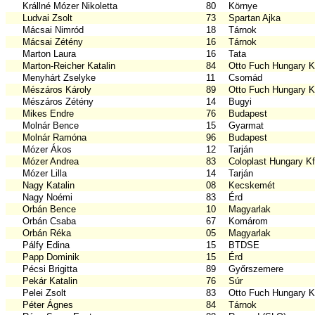
Krállné Mózer Nikoletta
80
Környe
Ludvai Zsolt
73
Spartan Ajka
Mácsai Nimród
18
Tárnok
Mácsai Zétény
16
Tárnok
Marton Laura
16
Tata
Marton-Reicher Katalin
84
Otto Fuch Hungary Kf
Menyhárt Zselyke
11
Csomád
Mészáros Károly
89
Otto Fuch Hungary Kf
Mészáros Zétény
14
Bugyi
Mikes Endre
76
Budapest
Molnár Bence
15
Gyarmat
Molnár Ramóna
96
Budapest
Mózer Ákos
12
Tarján
Mózer Andrea
83
Coloplast Hungary Kf
Mózer Lilla
14
Tarján
Nagy Katalin
08
Kecskemét
Nagy Noémi
83
Érd
Orbán Bence
10
Magyarlak
Orbán Csaba
67
Komárom
Orbán Réka
05
Magyarlak
Pálfy Edina
15
BTDSE
Papp Dominik
15
Érd
Pécsi Brigitta
89
Győrszemere
Pekár Katalin
76
Súr
Pelei Zsolt
83
Otto Fuch Hungary Kf
Péter Ágnes
84
Tárnok