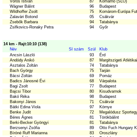
Vörös István
87
Komárno (SLO)
Wágner Bálint
96
Budapest
Wildhoffer Zsolt
75
Komárom-Európa Fut
Zalavári Botond
05
Csákvár
Zsebők Barbara
94
Tatabánya
Zsifkovics-Ronaky Petra
94
Győr
14 km - Rajt:10:10 (138)
Név
SI szám
Szül
Klub
Ancsin László
93
Érd
Andódy Anikó
87
Margitszigeti Atlétika
Asztalos Zoltán
74
Tatabánya
Bach György
75
Tarján
Bácsi Zoltán
69
Pomáz
Badics Jánosné Évi
68
Várpalota
Bagi Zsolt
77
Budapest
Bajcsi Tibor
80
Kisudvarnok
Bakó Réka
98
Budapest
Bakonyi János
71
Csákvár
Bátki Edina Viola
97
Környe
Benke Judit
72
Megalódusz Sportegy
Béres Ágnes
81
Törökbálint
Berki-Becker Gyöngyi
81
Tatabánya
Berzsenyi Zsófia
89
Otto Fuch Hungary Kf
Bíróné Ruff Marianna
83
Oroszlány