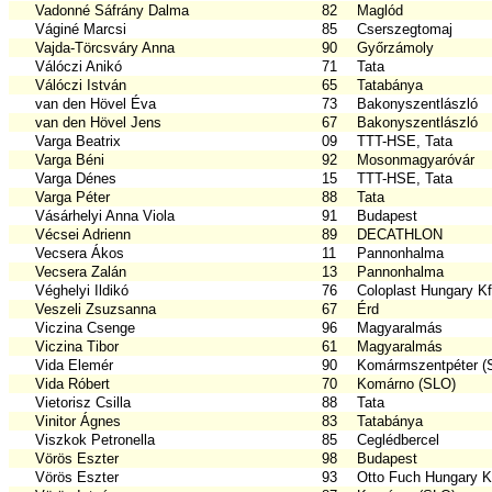
Vadonné Sáfrány Dalma
82
Maglód
Váginé Marcsi
85
Cserszegtomaj
Vajda-Törcsváry Anna
90
Győrzámoly
Válóczi Anikó
71
Tata
Válóczi István
65
Tatabánya
van den Hövel Éva
73
Bakonyszentlászló
van den Hövel Jens
67
Bakonyszentlászló
Varga Beatrix
09
TTT-HSE, Tata
Varga Béni
92
Mosonmagyaróvár
Varga Dénes
15
TTT-HSE, Tata
Varga Péter
88
Tata
Vásárhelyi Anna Viola
91
Budapest
Vécsei Adrienn
89
DECATHLON
Vecsera Ákos
11
Pannonhalma
Vecsera Zalán
13
Pannonhalma
Véghelyi Ildikó
76
Coloplast Hungary Kf
Veszeli Zsuzsanna
67
Érd
Viczina Csenge
96
Magyaralmás
Viczina Tibor
61
Magyaralmás
Vida Elemér
90
Komármszentpéter (
Vida Róbert
70
Komárno (SLO)
Vietorisz Csilla
88
Tata
Vinitor Ágnes
83
Tatabánya
Viszkok Petronella
85
Ceglédbercel
Vörös Eszter
98
Budapest
Vörös Eszter
93
Otto Fuch Hungary Kf