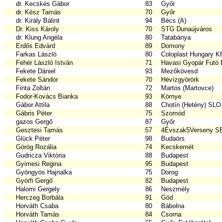
dr. Kecskés Gábor
83
Győr
dr. Kész Tamás
70
Győr
dr. Király Bálint
94
Bécs (A)
Dr. Kiss Károly
70
STG Dunaújváros
dr. Klung Angéla
80
Tatabánya
Erdős Edvárd
89
Domony
Farkas László
80
Coloplast Hungary Kf
Fehér László István
71
Havasi Gyopár Futó 
Fekete Dániel
93
Mezőkövesd
Fekete Sándor
70
Hévízgyörörk
Finta Zoltán
72
Martos (Martovce)
Fodor-Kovács Bianka
93
Környe
Gábor Attila
88
Chotín (Hetény) SLO
Gábris Péter
75
Szomód
gazos Gergő
87
Győr
Gesztesi Tamás
57
4Évszak5Verseny S
Glück Péter
98
Budaörs
Görög Rozália
74
Kecskemét
Gudricza Viktória
88
Budapest
Gyimesi Regina
95
Budapest
Gyöngyös Hajnalka
75
Dorog
Györfi Gergő
82
Budapest
Halomi Gergely
86
Neszmély
Herczeg Borbála
91
Göd
Horváth Csaba
80
Bábolna
Horváth Tamás
84
Csorna