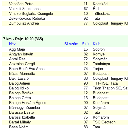
Vendégh Petra
11
Kecskéd
Veszeli Zsuzsanna
67
Érd
Vincze Boglárka Csengele
10
Töltéstava
Zeke-Kovács Rebeka
92
Tata
Zumbulisz Andrea
77
Coloplast Hungary Kf
7 km - Rajt: 10:20 (365)
Név
SI szám
Szül
Klub
Agg Maja
16
Sopron
Ángyán István
82
Környe
Antal Rita
72
Solymár
Asztalos Gergő
12
Tatabánya
Bach-Bodó Éva Anna
74
Tarján
Bácsi Marinetta
07
Budapest
Báki László
88
Coloplast Hungary Kf
Balog Adrien
90
TTT-HSE, Tata
Balog Ildikó
77
Trion Triatlon SE, Sz
Balogh Boróka
12
Budapest
Balogh Gréta
13
Budapest
Balogh-Horváth Ágnes
90
Komárom
Bánhegyi Zsombor
07
Solymár
Barassó Eszter
02
Tata
Baross Izabella
75
Komárom
Bartal Mihály
07
TSC Geotech
Basa Noémi
83
Tata