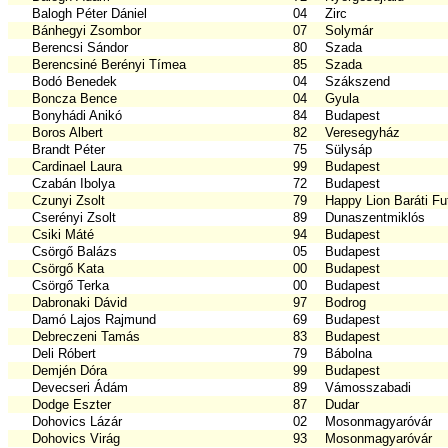
Balogh Péter Dániel
04
Zirc
Bánhegyi Zsombor
07
Solymár
Berencsi Sándor
80
Szada
Berencsiné Berényi Tímea
85
Szada
Bodó Benedek
04
Szákszend
Boncza Bence
04
Gyula
Bonyhádi Anikó
84
Budapest
Boros Albert
82
Veresegyház
Brandt Péter
75
Sülysáp
Cardinael Laura
99
Budapest
Czabán Ibolya
72
Budapest
Czunyi Zsolt
79
Happy Lion Baráti Fu
Cserényi Zsolt
89
Dunaszentmiklós
Csiki Máté
94
Budapest
Csörgő Balázs
05
Budapest
Csörgő Kata
00
Budapest
Csörgő Terka
00
Budapest
Dabronaki Dávid
97
Bodrog
Damó Lajos Rajmund
69
Budapest
Debreczeni Tamás
83
Budapest
Deli Róbert
79
Bábolna
Demjén Dóra
99
Budapest
Devecseri Ádám
89
Vámosszabadi
Dodge Eszter
87
Dudar
Dohovics Lázár
02
Mosonmagyaróvár
Dohovics Virág
93
Mosonmagyaróvár