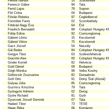
Fekete Nándor
15
Szentendre
Ferenczi Gábor
94
Tata
Ferstl Lajos
78
Sopron
Filó Cintia
04
Budapest
Flórián Rebeka
97
Ceglédbercel
Forstóber Fanni
02
Szombathely
Földvári-Nagy Éva
64
Érd
Friedrich Bernadett
89
Coloplast Hungary Kf
Fülöp Edina
92
Cserszegtomaj
Gábriel Lőrinc
15
Kecskemét
Gábriel Viktor
75
Kecskemét
Gacs József
54
Naszály
Gál Beáta
84
Coloplast Hungary Kf
Gergye Tibor
63
Székesfehérvár
Giacintó Alex
00
Coloplast Hungary Kf
Ginder Kornél
82
Helvécia
Gold Dániel
09
Budapest
Gögh Mónika
99
Velke Kosihy
Gölöncsér Zsuzsanna
82
Dunaalmás
Gróf Ottó
91
Dolný Štál (Alistál)
Gulyaa Júlia
85
Cserszegtomaj
Guzmics Krisztina
79
Tata
Gyöngyös Adrienn
02
Dorog
Györe Richárd
81
Győr
Gyurcsek József Dominik
07
Tata
Hadaró Tibor
73
TESE
Hajas Réka
06
Komárom