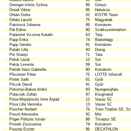
Ominger-Vörös Szilvia
89
Gönyü
Ónodi Viktor
86
Helvécia
Orbán Gréta
02
KISTRI Team
Orbán László
75
Magyarlak
Paksiová Julianna
89
Komárom
Pál Edina
90
Szalkszentmárton
Palástiné Viczena Katalin
63
Tata
Papp Erika
74
Biatorbágy
Papp Sándor
91
Komárom
Pataki Lilla
93
Dorog
Pei Shaoyi
71
Tata
Pekár Lázár
12
Súr
Pekár Levente
09
Súr
Petrák-Vass Gabriella
80
Komárom
Pfiszterer Péter
75
LOTTE Infracell
Pintér Judit
01
Győr
Póczik Dávid
91
Győr
Pokornyi-Bakos Anikó
83
Nyergesújfalu
Polacsek Zoltán
87
Kisigmánd
Pósa-Wojnárovits Imre Árpád
12
Vasas SC
Pósa Lilla Veronika
13
Vasas SC
Poscher Norbert
76
Trion Triatlon SE, Sz
Posztl Alexandra
92
Mór
Priger Pöttyös István
88
Tricepsz SE
Prosek Zsuzsanna
79
Komárom
Pusztai Eszter
96
DECATHLON