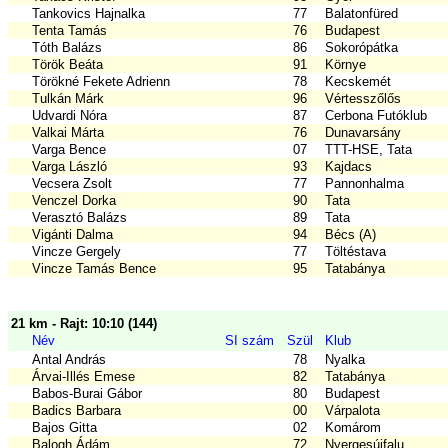
Tankovics Hajnalka
77
Balatonfüred
Tenta Tamás
76
Budapest
Tóth Balázs
86
Sokorópátka
Török Beáta
91
Környe
Törökné Fekete Adrienn
78
Kecskemét
Tulkán Márk
96
Vértesszőlős
Udvardi Nóra
87
Cerbona Futóklub
Valkai Márta
76
Dunavarsány
Varga Bence
07
TTT-HSE, Tata
Varga László
93
Kajdacs
Vecsera Zsolt
77
Pannonhalma
Venczel Dorka
90
Tata
Verasztó Balázs
89
Tata
Vigánti Dalma
94
Bécs (A)
Vincze Gergely
77
Töltéstava
Vincze Tamás Bence
95
Tatabánya
21 km - Rajt: 10:10 (144)
Név
SI szám
Szül
Klub
Antal András
78
Nyalka
Árvai-Illés Emese
82
Tatabánya
Babos-Burai Gábor
80
Budapest
Badics Barbara
00
Várpalota
Bajos Gitta
02
Komárom
Balogh Ádám
72
Nyergesújfalu