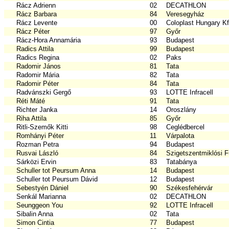
Rácz Adrienn
02
DECATHLON
Rácz Barbara
84
Veresegyház
Rácz Levente
00
Coloplast Hungary Kf
Rácz Péter
97
Győr
Rácz-Hora Annamária
93
Budapest
Radics Attila
99
Budapest
Radics Regina
02
Paks
Radomir János
81
Tata
Radomir Mária
82
Tata
Radomir Péter
84
Tata
Radvánszki Gergő
93
LOTTE Infracell
Réti Máté
91
Tata
Richter Janka
14
Oroszlány
Riha Attila
85
Győr
Ritli-Szemők Kitti
98
Ceglédbercel
Romhányi Péter
11
Várpalota
Rozman Petra
94
Budapest
Rusvai László
84
Szigetszentmiklósi F
Sárközi Ervin
83
Tatabánya
Schuller tot Peursum Anna
14
Budapest
Schuller tot Peursum Dávid
12
Budapest
Sebestyén Dániel
90
Székesfehérvár
Senkál Marianna
02
DECATHLON
Seunggeon You
92
LOTTE Infracell
Sibalin Anna
02
Tata
Simon Cintia
77
Budapest