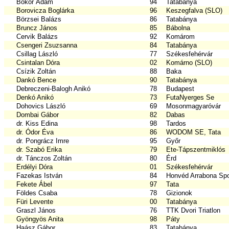
Bokor Ádám
94
Tatabánya
Borovicza Boglárka
96
Keszegfalva (SLO)
Börzsei Balázs
86
Tatabánya
Bruncz János
85
Bábolna
Cervik Balázs
92
Komárom
Csengeri Zsuzsanna
84
Tatabánya
Csillag László
77
Székesfehérvár
Csintalan Dóra
02
Komárno (SLO)
Csízik Zoltán
88
Baka
Dankó Bence
90
Tatabánya
Debreczeni-Balogh Anikó
78
Budapest
Denkó Anikó
73
FutaNyerges Se
Dohovics László
69
Mosonmagyaróvár
Dombai Gábor
82
Dabas
dr. Kiss Edina
98
Tardos
dr. Ódor Éva
86
WODOM SE, Tata
dr. Pongrácz Imre
95
Győr
dr. Szabó Erika
79
Ete-Tápszentmiklós
dr. Tánczos Zoltán
80
Érd
Erdélyi Dóra
01
Székesfehérvár
Fazekas István
84
Honvéd Arrabona Spo
Fekete Ábel
97
Tata
Földes Csaba
78
Gizionok
Füri Levente
00
Tatabánya
Graszl János
76
TTK Dvori Triatlon
Gyöngyös Anita
98
Páty
Haász Gábor
83
Tatabánya