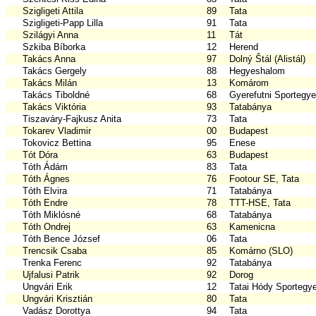
Szigligeti Attila
89
Tata
Szigligeti-Papp Lilla
91
Tata
Szilágyi Anna
11
Tát
Szkiba Bíborka
12
Herend
Takács Anna
97
Dolný Štál (Alistál)
Takács Gergely
88
Hegyeshalom
Takács Milán
13
Komárom
Takács Tiboldné
68
Gyerefutni Sportegye
Takács Viktória
93
Tatabánya
Tiszaváry-Fajkusz Anita
73
Tata
Tokarev Vladimir
00
Budapest
Tokovicz Bettina
95
Enese
Tót Dóra
63
Budapest
Tóth Ádám
83
Tata
Tóth Ágnes
76
Footour SE, Tata
Tóth Elvira
71
Tatabánya
Tóth Endre
78
TTT-HSE, Tata
Tóth Miklósné
68
Tatabánya
Tóth Ondrej
63
Kamenicna
Tóth Bence József
06
Tata
Trencsik Csaba
85
Komárno (SLO)
Trenka Ferenc
92
Tatabánya
Ujfalusi Patrik
92
Dorog
Ungvári Erik
12
Tatai Hódy Sportegye
Ungvári Krisztián
80
Tata
Vadász Dorottya
94
Tata