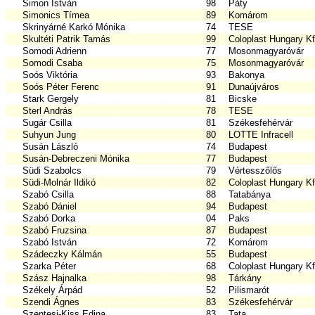
Simon István
98
Páty
Simonics Tímea
89
Komárom
Skrinyárné Karkó Mónika
74
TESE
Skultéti Patrik Tamás
99
Coloplast Hungary Kf
Somodi Adrienn
77
Mosonmagyaróvár
Somodi Csaba
75
Mosonmagyaróvár
Soós Viktória
93
Bakonya
Soós Péter Ferenc
91
Dunaújváros
Stark Gergely
81
Bicske
Sterl András
78
TESE
Sugár Csilla
81
Székesfehérvár
Suhyun Jung
80
LOTTE Infracell
Susán László
74
Budapest
Susán-Debreczeni Mónika
77
Budapest
Südi Szabolcs
79
Vértesszőlős
Südi-Molnár Ildikó
82
Coloplast Hungary Kf
Szabó Csilla
88
Tatabánya
Szabó Dániel
94
Budapest
Szabó Dorka
04
Paks
Szabó Fruzsina
87
Budapest
Szabó István
72
Komárom
Szádeczky Kálmán
55
Budapest
Szarka Péter
68
Coloplast Hungary Kf
Szász Hajnalka
98
Tárkány
Székely Árpád
52
Pilismarót
Szendi Ágnes
83
Székesfehérvár
Szentesi-Kiss Edina
83
Tata