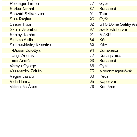
Reisinger Tímea
77
Győr
Sarkar Nirmal
87
Budapest
Sasvári Szilveszter
91
Tata
Sisa Regina
96
Győr
Szabó Tibor
82
STG Dolné Saliby Al
Szalai Zsombor
97
Székesfehérvár
Szalay Tamás
91
MZSRT
Szilvás Attila
84
Kám
Szilvás-Nyáry Krisztina
89
Kám
T-Dióssi Dorottya
94
Dunakeszi
Tángli András
72
Dunaújváros
Todd András
03
Budapest
Varnyu György
66
Gyál
Vasenszky Zoltán
75
Mosonmagyaróvár
Végső László
83
Pécs
Vida Hanna
05
Kaposvár
Volincsák Ákos
76
Komárom