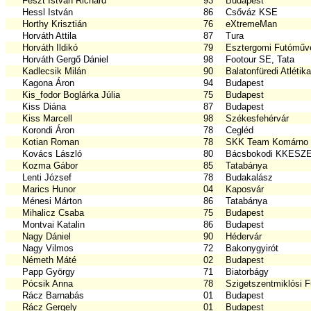
Feszt István Richárd
93
Budapest
Hessl István
86
Csőváz KSE
Horthy Krisztián
76
eXtremeMan
Horváth Attila
87
Tura
Horváth Ildikó
79
Esztergomi Futómű
Horváth Gergő Dániel
98
Footour SE, Tata
Kadlecsik Milán
90
Balatonfüredi Atlétika
Kagona Áron
94
Budapest
Kis_fodor Boglárka Júlia
75
Budapest
Kiss Diána
87
Budapest
Kiss Marcell
98
Székesfehérvár
Korondi Áron
78
Cegléd
Kotian Roman
78
SKK Team Komárno
Kovács László
80
Bácsbokodi KKESZ
Kozma Gábor
85
Tatabánya
Lenti József
78
Budakalász
Marics Hunor
04
Kaposvár
Ménesi Márton
86
Tatabánya
Mihalicz Csaba
75
Budapest
Montvai Katalin
86
Budapest
Nagy Dániel
90
Hédervár
Nagy Vilmos
72
Bakonygyirót
Németh Máté
02
Budapest
Papp György
71
Biatorbágy
Pócsik Anna
78
Szigetszentmiklósi F
Rácz Barnabás
01
Budapest
Rácz Gergely
01
Budapest