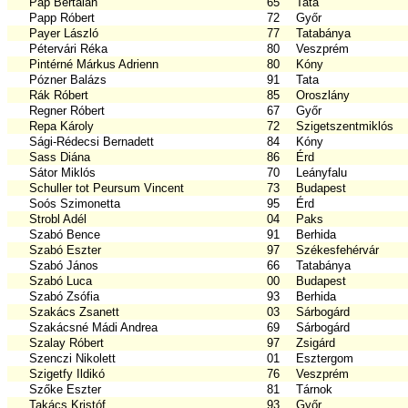
Pap Bertalan
65
Tata
Papp Róbert
72
Győr
Payer László
77
Tatabánya
Pétervári Réka
80
Veszprém
Pintérné Márkus Adrienn
80
Kóny
Pózner Balázs
91
Tata
Rák Róbert
85
Oroszlány
Regner Róbert
67
Győr
Repa Károly
72
Szigetszentmiklós
Sági-Rédecsi Bernadett
84
Kóny
Sass Diána
86
Érd
Sátor Miklós
70
Leányfalu
Schuller tot Peursum Vincent
73
Budapest
Soós Szimonetta
95
Érd
Strobl Adél
04
Paks
Szabó Bence
91
Berhida
Szabó Eszter
97
Székesfehérvár
Szabó János
66
Tatabánya
Szabó Luca
00
Budapest
Szabó Zsófia
93
Berhida
Szakács Zsanett
03
Sárbogárd
Szakácsné Mádi Andrea
69
Sárbogárd
Szalay Róbert
97
Zsigárd
Szenczi Nikolett
01
Esztergom
Szigetfy Ildikó
76
Veszprém
Szőke Eszter
81
Tárnok
Takács Kristóf
93
Győr