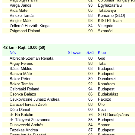
Vágvölgyi Fanni
02
Coloplast Hungary Kf
Varga János
93
Egyházasfalu
Vida Máté
05
Tatabánya
Vincze Tamás
88
Komárno (SLO)
Vingler Márk
93
KISTRI Team
Zellerné Horváth Kinga
84
Visegrád
Zsigmond Roland
90
Szomód
42 km - Rajt: 10:00 (59)
Név
SI szám
Szül
Klub
Albrecht-Szemán Renáta
80
Göd
Argay Ferenc
98
Tata
Bácsi Miklós
03
Budapest
Barcza Máté
00
Budapest
Bokor Péter
89
Dunakeszi
Bokor Tamás
92
Komárom
Csibrááki Roland
94
Budapest
Csonka Balázs
86
Budakalász
Csukovicsné Juhász Andrea
65
Pákozd
Darázs-Horváth Zsófi
88
Üllő
Dóra Dániel
00
Bezi
dr. Ba Katalin
76
STG Dunaújváros
dr. Tölgyesi Zsuzsanna
85
Budapest
Dunaveczki András
84
Sopron
Fazekas Andrea
87
Budapest