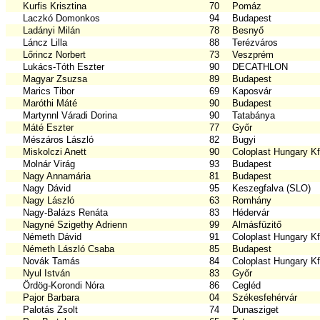
Kurfis Krisztina
70
Pomáz
Laczkó Domonkos
94
Budapest
Ladányi Milán
78
Besnyő
Láncz Lilla
88
Terézváros
Lőrincz Norbert
73
Veszprém
Lukács-Tóth Eszter
90
DECATHLON
Magyar Zsuzsa
89
Budapest
Marics Tibor
69
Kaposvár
Maróthi Máté
90
Budapest
Martynnl Váradi Dorina
90
Tatabánya
Máté Eszter
77
Győr
Mészáros László
82
Bugyi
Miskolczi Anett
90
Coloplast Hungary Kf
Molnár Virág
93
Budapest
Nagy Annamária
81
Budapest
Nagy Dávid
95
Keszegfalva (SLO)
Nagy László
63
Romhány
Nagy-Balázs Renáta
83
Hédervár
Nagyné Szigethy Adrienn
99
Almásfüzitő
Németh Dávid
91
Coloplast Hungary Kf
Németh László Csaba
85
Budapest
Novák Tamás
84
Coloplast Hungary Kf
Nyul István
83
Győr
Ördög-Korondi Nóra
86
Cegléd
Pajor Barbara
04
Székesfehérvár
Palotás Zsolt
74
Dunasziget