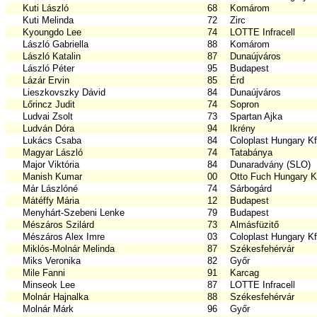
Kuti László
68
Komárom
Kuti Melinda
72
Zirc
Kyoungdo Lee
74
LOTTE Infracell
László Gabriella
88
Komárom
László Katalin
87
Dunaújváros
László Péter
95
Budapest
Lázár Ervin
85
Érd
Lieszkovszky Dávid
84
Dunaújváros
Lőrincz Judit
74
Sopron
Ludvai Zsolt
73
Spartan Ajka
Ludván Dóra
94
Ikrény
Lukács Csaba
84
Coloplast Hungary Kf
Magyar László
74
Tatabánya
Major Viktória
84
Dunaradvány (SLO)
Manish Kumar
00
Otto Fuch Hungary Kf
Már Lászlóné
74
Sárbogárd
Mátéffy Mária
12
Budapest
Menyhárt-Szebeni Lenke
79
Budapest
Mészáros Szilárd
73
Almásfüzitő
Mészáros Alex Imre
03
Coloplast Hungary Kf
Miklós-Molnár Melinda
87
Székesfehérvár
Miks Veronika
82
Győr
Mile Fanni
91
Karcag
Minseok Lee
87
LOTTE Infracell
Molnár Hajnalka
88
Székesfehérvár
Molnár Márk
96
Győr