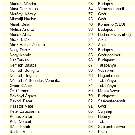
Markos Nándor
93
Budapest
Mayr Dominikus
84
Vámosszabadi
Merényi Károly
77
Győr
Minzalji Nachat
95
Győr
Misak Béla
78
Komárno (SLO)
Molnár András
98
Budapest
Móricz Attila
89
Hódmezővásárhely
Mráz Balázs
84
Ajka
Mráz-Heiser Zsuzsa
82
Ajka
Nagy Dániel
99
Budapest
Nagy Károly
85
Győrladamér
Nar Tarkan
98
Budapest
Németh Balázs
87
Tatabánya
Németh Benigna
89
Veszprém
Németh Brigitta
78
Hagenbrunn
Némethné Benedek Veronika
74
Tatabánya
Orbán Gábor
84
Tatabánya
Őri Csenge
89
Mezőkövesd
Pakányi Ágnes
79
Budapest
Pakodi Péter
02
Székesfehérvár
Pásztor Máté
91
Győr
Péter Zsuzsanna
86
Sülysáp
Petres Zoltán
86
Hetény
Pula Norbert
85
Tata
Rácz Patrik
96
Székesfehérvár
Radics Attila
72
Paks