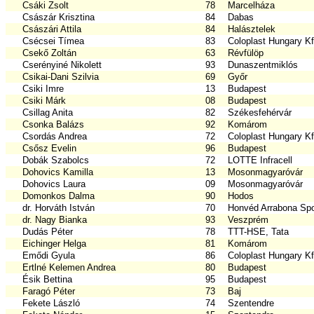
Csáki Zsolt
78
Marcelháza
Császár Krisztina
84
Dabas
Császári Attila
84
Halásztelek
Csécsei Tímea
83
Coloplast Hungary Kf
Csekő Zoltán
63
Révfülöp
Cserényiné Nikolett
93
Dunaszentmiklós
Csikai-Dani Szilvia
69
Győr
Csiki Imre
13
Budapest
Csiki Márk
08
Budapest
Csillag Anita
82
Székesfehérvár
Csonka Balázs
92
Komárom
Csordás Andrea
72
Coloplast Hungary Kf
Csősz Evelin
96
Budapest
Dobák Szabolcs
72
LOTTE Infracell
Dohovics Kamilla
13
Mosonmagyaróvár
Dohovics Laura
09
Mosonmagyaróvár
Domonkos Dalma
90
Hodos
dr. Horváth István
70
Honvéd Arrabona Spo
dr. Nagy Bianka
93
Veszprém
Dudás Péter
78
TTT-HSE, Tata
Eichinger Helga
81
Komárom
Emődi Gyula
86
Coloplast Hungary Kf
Ertlné Kelemen Andrea
80
Budapest
Ésik Bettina
95
Budapest
Faragó Péter
73
Baj
Fekete László
74
Szentendre