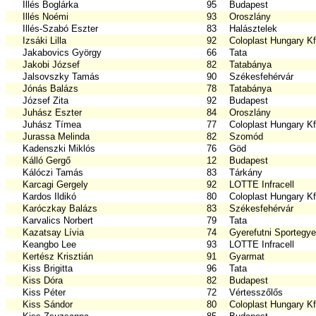
Illés Boglárka
95
Budapest
Illés Noémi
93
Oroszlány
Illés-Szabó Eszter
83
Halásztelek
Izsáki Lilla
92
Coloplast Hungary Kf
Jakabovics György
66
Tata
Jakobi József
82
Tatabánya
Jalsovszky Tamás
90
Székesfehérvár
Jónás Balázs
78
Tatabánya
József Zita
92
Budapest
Juhász Eszter
84
Oroszlány
Juhász Tímea
77
Coloplast Hungary Kf
Jurassa Melinda
82
Szomód
Kadenszki Miklós
76
Göd
Kálló Gergő
12
Budapest
Kálóczi Tamás
83
Tárkány
Karcagi Gergely
92
LOTTE Infracell
Kardos Ildikó
80
Coloplast Hungary Kf
Karóczkay Balázs
83
Székesfehérvár
Karvalics Norbert
79
Tata
Kazatsay Lívia
74
Gyerefutni Sportegye
Keangbo Lee
93
LOTTE Infracell
Kertész Krisztián
91
Gyarmat
Kiss Brigitta
96
Tata
Kiss Dóra
82
Budapest
Kiss Péter
72
Vértesszőlős
Kiss Sándor
80
Coloplast Hungary Kf