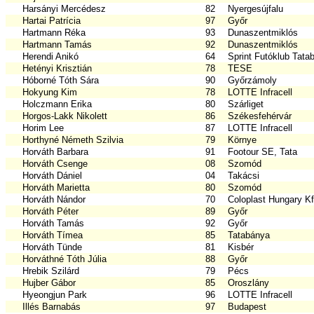
Harsányi Mercédesz
82
Nyergesújfalu
Hartai Patrícia
97
Győr
Hartmann Réka
93
Dunaszentmiklós
Hartmann Tamás
92
Dunaszentmiklós
Herendi Anikó
64
Sprint Futóklub Tata
Hetényi Krisztián
78
TESE
Hóborné Tóth Sára
90
Győrzámoly
Hokyung Kim
78
LOTTE Infracell
Holczmann Erika
80
Szárliget
Horgos-Lakk Nikolett
86
Székesfehérvár
Horim Lee
87
LOTTE Infracell
Horthyné Németh Szilvia
79
Környe
Horváth Barbara
91
Footour SE, Tata
Horváth Csenge
08
Szomód
Horváth Dániel
04
Takácsi
Horváth Marietta
80
Szomód
Horváth Nándor
70
Coloplast Hungary Kf
Horváth Péter
89
Győr
Horváth Tamás
92
Győr
Horváth Tímea
85
Tatabánya
Horváth Tünde
81
Kisbér
Horváthné Tóth Júlia
88
Győr
Hrebik Szilárd
79
Pécs
Hujber Gábor
85
Oroszlány
Hyeongjun Park
96
LOTTE Infracell
Illés Barnabás
97
Budapest