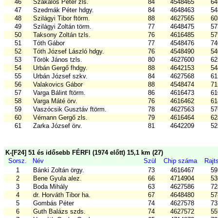
46
Szakálos Péter zls.
84
4548465
64
47
Szedmák Péter hdgy.
84
4648463
54
48
Szilágyi Tibor ftörm.
88
4627565
60
49
Szilágyi Zoltán törm.
77
4648475
57
50
Taksony Zoltán tzls.
76
4616485
57
51
Tóth Gábor
77
4548476
74
52
Tóth József László hdgy.
76
4548490
54
53
Török János tzls.
80
4627600
62
54
Urbán Gergő fhdgy.
88
4642153
54
55
Urbán József szkv.
84
4627568
61
56
Valakovics Gábor
88
4548474
71
57
Varga Bálint ftörm.
86
4616473
61
58
Varga Máté örv.
76
4616462
61
59
Vaszócsik Gusztáv ftörm.
78
4627563
57
60
Vémann Gergő zls.
79
4616464
62
61
Zarka József örv.
81
4642209
52
K-[F24] 51 és idősebb FÉRFI (1974 előtt) 15,1 km (27)
Sorsz.
Név
Szül
Chip száma
Rajt
1
Bánki Zoltán örgy.
73
4616467
59
2
Bene Gyula alez.
66
4714904
53
3
Boda Mihály
63
4627586
72
4
dr. Horváth Tibor ha.
67
4648480
57
5
Gombás Péter
74
4627578
73
6
Guth Balázs szds.
74
4627572
55