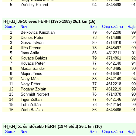
5
Zsédely Roland
94
4548498
91
H-[F33] 36-50 éves FÉRFI (1975-1989) 26,1 km (16)
Sorsz.
Név
Szül
Chip száma
Rajt
1
Belkovics Krisztián
79
4642208
99
2
Dienes Péter
78
4714889
94
3
Gorza István
89
4714919
99
4
Illés Ferenc
78
4648497
90
5
Jány Attila
85
4612211
91
6
Kovács Balázs
79
4714861
92
7
Kovács Péter
77
4642140
94
8
Madai Sándor
76
4648495
90
9
Major János
77
4616487
91
10
Nagy Márk
88
4642149
94
11
Nagy Péter
77
4612218
99
12
Pogány Zoltán
77
4612219
99
13
Schmidt Norbert
76
4714878
90
14
Tiger Zoltán
77
4642146
99
15
Tóth Zoltán
78
4642154
99
16
Zách Balázs
86
4548486
91
H-[F34] 51 és idősebb FÉRFI (1974 előtt) 26,1 km (10)
Sorsz.
Név
Szül
Chip száma
Rajt