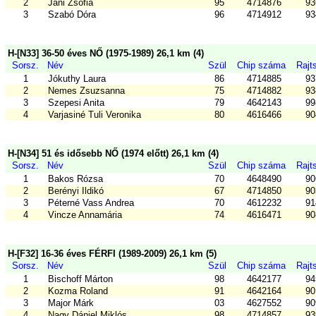
2
Jáni Zsófia
95
4714876
93
3
Szabó Dóra
96
4714912
93
H-[N33] 36-50 éves NŐ (1975-1989) 26,1 km (4)
Sorsz.
Név
Szül
Chip száma
Rajt
1
Jókuthy Laura
86
4714885
93
2
Nemes Zsuzsanna
75
4714882
93
3
Szepesi Anita
79
4642143
99
4
Varjasiné Tuli Veronika
80
4616466
90
H-[N34] 51 és idősebb NŐ (1974 előtt) 26,1 km (4)
Sorsz.
Név
Szül
Chip száma
Rajt
1
Bakos Rózsa
70
4648490
90
2
Berényi Ildikó
67
4714850
90
3
Péterné Vass Andrea
70
4612232
91
4
Vincze Annamária
74
4616471
90
H-[F32] 16-36 éves FÉRFI (1989-2009) 26,1 km (5)
Sorsz.
Név
Szül
Chip száma
Rajt
1
Bischoff Márton
98
4642177
94
2
Kozma Roland
91
4642164
90
3
Major Márk
03
4627552
90
4
Nagy Dániel Miklós
98
4714857
93