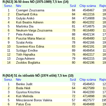
R-[N13] 36-50 éves NŐ (1975-1989) 7,5 km (14)
Sorsz.
Név
Szül
Chip száma
Rajt
1
Csengeri Zsuzsanna
84
4548467
18
2
Éberhardt Erika
84
4612216
18
3
Gulyás Anikó
84
4714908
16
4
Kuti Beatrix Adrienn
80
4642202
18
5
Martinka Dia
81
4714875
16
6
Neukum-Varga Zsuzsanna
78
4616480
11
7
Pete Andrea
88
4642134
17
8
Pusztai Mária Marcsi
81
4548480
12
9
Szalai Anita
78
4642166
19
10
Szentesi-Kiss Edina
83
4642191
18
11
Szilágyi Emőke
89
4648454
11
12
Tóth Hajnalka
76
4642217
18
13
Zsiga Adrienn
79
4642215
18
14
Zsoldos Boglárka
80
4642196
19
R-[N14] 51 és idősebb NŐ (1974 előtt) 7,5 km (10)
Sorsz.
Név
Szül
Chip száma
Rajt
1
Benke Judit
72
4548453
12
2
Boda Hédi
64
4627589
11
3
Gyurisa Krisztina
74
4642200
17
4
Kuti Melinda
72
4714898
16
5
Mészárosné Boros Valéria
57
4627577
19
6
Patus Éva
70
4648488
19