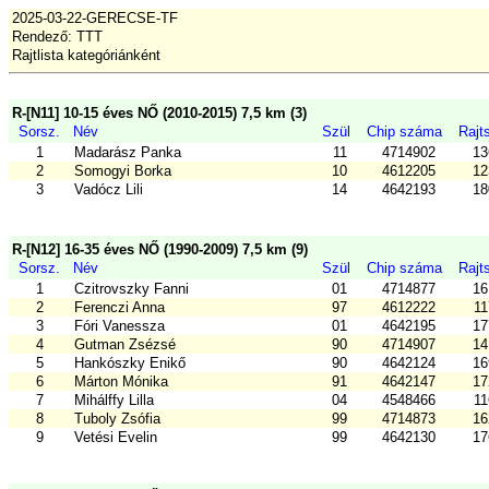
2025-03-22-GERECSE-TF
Rendező: TTT
Rajtlista kategóriánként
R-[N11] 10-15 éves NŐ (2010-2015) 7,5 km (3)
Sorsz.
Név
Szül
Chip száma
Rajt
1
Madarász Panka
11
4714902
13
2
Somogyi Borka
10
4612205
12
3
Vadócz Lili
14
4642193
18
R-[N12] 16-35 éves NŐ (1990-2009) 7,5 km (9)
Sorsz.
Név
Szül
Chip száma
Rajt
1
Czitrovszky Fanni
01
4714877
16
2
Ferenczi Anna
97
4612222
11
3
Fóri Vanessza
01
4642195
17
4
Gutman Zsézsé
90
4714907
14
5
Hankószky Enikő
90
4642124
16
6
Márton Mónika
91
4642147
17
7
Mihálffy Lilla
04
4548466
11
8
Tuboly Zsófia
99
4714873
16
9
Vetési Evelin
99
4642130
17