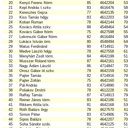
20
Kenyó Ferenc ftörm.
85
4642204
53
21
Kepl András t.szkv.
83
4616476
58
22
Keresztes Gejza
77
4642135
70
23
Kiss Tamás hdgy.
83
4612203
59
24
Kotian Roman
78
4642144
70
25
Kovács Attila szkv.
88
4548464
54
26
Kovács Gábor ftörm
75
4627598
55
27
Lekrinszki Gábor ftörm.
82
4616484
58
28
Lukács István örm.
80
4548494
64
29
Matus Ferdinánd
80
4714911
79
30
Medve László hdgy.
78
4627558
61
31
Menyhárt Zsolt törm.
84
4642199
51
32
Musszer Roland törm.
87
4642161
53
33
Nagy Ádám László
86
4714847
70
34
Orosz Gábor öt.szkv.
79
4642159
52
35
Pajter Tamás
82
4714916
79
36
Pajter Zoltán
75
4642160
70
37
Pál András
83
4714890
74
38
Poliakov Dmitrii
78
4612228
76
39
Raffay Tamás
87
4714913
79
40
Reiner János törm.
83
4642186
51
41
Rikkers Attila tzls.
81
4642168
53
42
Róth Balázs őrgy
78
4627570
61
43
Simon Péter
83
4714906
75
44
Sipos Balázs
78
4642207
70
45
Soha Sándor szds.
81
4642125
51