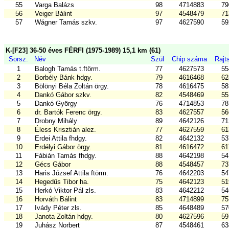
55
Varga Balázs
98
4714883
79
56
Veiger Bálint
97
4548479
71
57
Wágner Tamás szkv.
97
4627590
59
K-[F23] 36-50 éves FÉRFI (1975-1989) 15,1 km (61)
Sorsz.
Név
Szül
Chip száma
Rajt
1
Balogh Tamás t.ftörm.
77
4627573
55
2
Borbély Bánk hdgy.
79
4616468
62
3
Bölönyi Béla Zoltán örgy.
78
4616475
58
4
Dankó Gábor szkv.
82
4548469
55
5
Dankó György
76
4714853
78
6
dr. Bartók Ferenc örgy.
83
4627557
56
7
Drobny Mihály
89
4642126
71
8
Éless Krisztián alez.
77
4627559
61
9
Erdei Attila fhdgy.
82
4642132
53
10
Erdélyi Gábor örgy.
81
4616472
61
11
Fábián Tamás fhdgy.
88
4642198
54
12
Gécs Gábor
88
4548457
73
13
Haris József Attila ftörm.
76
4642203
54
14
Hegedűs Tibor ha.
75
4642123
51
15
Herkó Viktor Pál zls.
83
4642212
54
16
Horváth Bálint
83
4714899
75
17
Ivády Péter zls.
85
4648489
57
18
Janota Zoltán hdgy.
80
4627596
59
19
Juhász Norbert
87
4548461
63