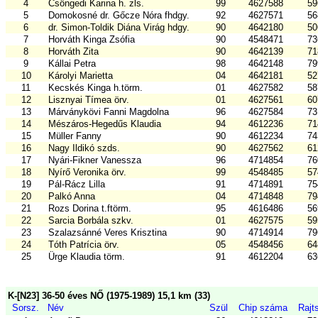
4
Csöngedi Karina h. zls.
99
4627588
59
5
Domokosné dr. Gőcze Nóra fhdgy.
92
4627571
56
6
dr. Simon-Toldik Diána Virág hdgy.
90
4642180
50
7
Horváth Kinga Zsófia
90
4548471
73
8
Horváth Zita
90
4642139
71
9
Kállai Petra
98
4642148
79
10
Károlyi Marietta
04
4642181
52
11
Kecskés Kinga h.törm.
01
4627582
58
12
Lisznyai Tímea örv.
01
4627561
60
13
Márványkövi Fanni Magdolna
96
4627584
73
14
Mészáros-Hegedűs Klaudia
94
4612236
71
15
Müller Fanny
90
4612234
74
16
Nagy Ildikó szds.
90
4627562
61
17
Nyári-Fikner Vanessza
96
4714854
76
18
Nyírő Veronika örv.
99
4548485
57
19
Pál-Rácz Lilla
91
4714891
75
20
Palkó Anna
04
4714848
79
21
Rozs Dorina t.ftörm.
95
4616486
56
22
Sarcia Borbála szkv.
01
4627575
59
23
Szalazsánné Veres Krisztina
90
4714914
79
24
Tóth Patrícia örv.
05
4548456
64
25
Ürge Klaudia törm.
91
4612204
63
K-[N23] 36-50 éves NŐ (1975-1989) 15,1 km (33)
Sorsz.
Név
Szül
Chip száma
Rajt