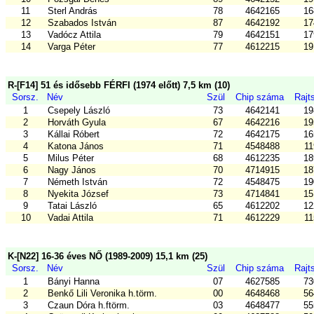
11
Sterl András
78
4642165
16
12
Szabados István
87
4642192
17
13
Vadócz Attila
79
4642151
17
14
Varga Péter
77
4612215
19
R-[F14] 51 és idősebb FÉRFI (1974 előtt) 7,5 km (10)
Sorsz.
Név
Szül
Chip száma
Rajt
1
Csepely László
73
4642141
19
2
Horváth Gyula
67
4642216
19
3
Kállai Róbert
72
4642175
16
4
Katona János
71
4548488
11
5
Milus Péter
68
4612235
18
6
Nagy János
70
4714915
18
7
Németh István
72
4548475
19
8
Nyekita József
73
4714841
15
9
Tatai László
65
4612202
12
10
Vadai Attila
71
4612229
11
K-[N22] 16-36 éves NŐ (1989-2009) 15,1 km (25)
Sorsz.
Név
Szül
Chip száma
Rajt
1
Bányi Hanna
07
4627585
73
2
Benkő Lili Veronika h.törm.
00
4648468
56
3
Czaun Dóra h.ftörm.
03
4648477
55