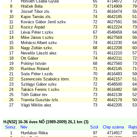
7
Horváth Csaba Gyula
65
4714872
72
8
Hráček Béla
73
4714909
79
9
József Tibor zls.
71
4616474
55
10
Kajos Tamás zls.
74
4642185
51
11
Kovács Gábor Jenő szkv.
72
4627591
56
12
Kozicz Árpád
73
4612224
73
13
Lévai Péter t.szkv.
67
4548459
64
14
Mike János t.szkv.
73
4627569
56
15
Mohácsi Albert szkv.
74
4612230
64
16
Nagy Zoltán szkv.
68
4612208
60
17
Nevelős László alez.
71
4612210
57
18
Ott Gábor
74
4642211
72
19
Polónyi István
68
4627560
73
20
Rumbus Roland
71
4642145
71
21
Soós Péter t.szds.
70
4616483
59
22
Szerencsés Szabolcs törm.
73
4642157
51
23
Szilágyi Gábor szkv.
72
4548500
64
24
Takács Ferenc t.szkv.
73
4616482
58
25
Tóth Gábor örv
73
4642138
52
26
Tramita Gusztáv tzls.
72
4642179
50
27
Vágó Miklós alez.
73
4642205
53
H-[N32] 16-36 éves NŐ (1989-2009) 26,1 km (3)
Sorsz.
Név
Szül
Chip száma
Rajt
1
Hunfalusi Réka
97
4714917
93