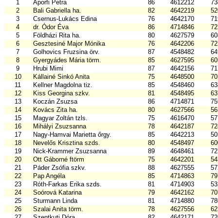
1
Aporfi Petra
86
4612212
73
2
Bali Gabriella ha.
82
4642219
52
3
Csernus-Lukács Edina
76
4642170
71
4
dr. Ódor Éva
86
4714846
72
5
Földházi Rita ha.
80
4627579
60
6
Gesztesiné Major Mónika
76
4642206
72
7
Golhovics Fruzsina örv.
87
4548482
64
8
Gyergyádes Mária törm.
85
4627595
60
9
Hrubi Mimi
87
4642156
71
10
Kállainé Sinkó Anita
75
4648500
70
11
Kellner Magdolna tiz.
85
4548460
63
12
Kiss Georgina szkv.
81
4548495
63
13
Koczán Zsuzsa
86
4714871
75
14
Kovács Zita ha.
80
4627566
56
15
Magyar Zoltán tzls.
75
4616470
57
16
Mihályi Zsuzsanna
78
4642187
72
17
Nagy-Hamvai Marietta őrgy.
85
4642213
50
18
Nevelős Krisztina szds.
80
4548497
60
19
Nick-Krammer Zsuzsanna
89
4648461
72
20
Ott Gáborné ftörm
75
4642201
54
21
Páder Zsófia szkv.
88
4627555
57
22
Pap Angéla
85
4714863
79
23
Róth-Farkas Erika szds.
81
4714903
53
24
Soórová Katarina
79
4642162
70
25
Sturmann Linda
81
4714880
78
26
Szalai Anita törm.
78
4627556
62
27
Szentkuti Dóra
82
4642171
72