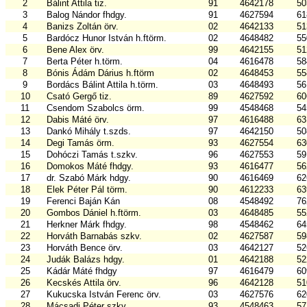
2
Bálint Attila tiz.
91
4642178
50
3
Balog Nándor fhdgy.
91
4627594
61
4
Banizs Zoltán örv.
02
4642133
51
5
Bardócz Hunor István h.ftörm.
02
4648482
55
6
Bene Alex örv.
99
4642155
51
7
Berta Péter h.törm.
04
4616478
58
8
Bónis Ádám Dárius h.ftörm
02
4648453
55
9
Bordács Bálint Attila h.törm.
03
4648493
56
10
Csató Gergő tiz.
89
4627592
60
11
Csendom Szabolcs örm.
99
4548468
54
12
Dabis Máté örv.
97
4616488
63
13
Dankó Mihály t.szds.
97
4642150
50
14
Degi Tamás örm.
93
4627554
63
15
Dohóczi Tamás t.szkv.
96
4627553
59
16
Domokos Máté fhdgy.
93
4616477
56
17
dr. Szabó Márk hdgy.
90
4616469
62
18
Elek Péter Pál törm.
90
4612233
63
19
Ferenci Baján Kán
08
4548492
76
20
Gombos Dániel h.ftörm.
03
4648485
55
21
Herkner Márk fhdgy.
98
4548462
64
22
Horváth Barnabás szkv.
02
4627587
59
23
Horváth Bence örv.
03
4642127
52
24
Judák Balázs hdgy.
01
4642188
52
25
Kádár Máté fhdgy
97
4616479
60
26
Kecskés Attila örv.
96
4642128
51
27
Kukucska István Ferenc örv.
03
4627576
62
28
Mácsadi Péter szkv.
93
4548463
57