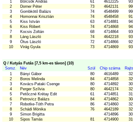
1
Börcsök András
61
4612225
93
2
Dorner Péter
73
4642131
99
3
Gombkötő Balázs
74
4548499
99
4
Homonnai Krisztián
74
4548458
91
5
Kiss István
63
4714881
94
6
Kiss Róbert
74
4714868
94
7
Kocsis Zoltán
68
4714864
93
8
Láng László
74
4642218
93
9
Ótus László
72
4714866
92
10
Virág Gyula
73
4714869
93
Q / Kutyás Futás [7,5 km-es távon] (10)
Sorsz.
Név
Szül
Chip száma
Rajt
1
Bányi Gábor
80
4616489
32
2
Boros Melinda
84
4714858
32
3
Kovács-Pataki Csenge
80
4714892
30
4
Perger Szílvia
80
4642174
32
5
Petőczné Krétay Edit
61
4714851
31
6
Petrovicz Balázs
84
4714862
30
7
Robotke-Tóth Petra
86
4714860
32
8
Schádi Mónika
76
4642189
32
9
Simon Brigitta
4714896
30
10
Sipos Tamás
81
4714900
31