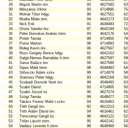
29
Majzik Martin örv.
93
4627583
63
30
Mészáros Viktor
93
4714895
75
31
Molnár Tibor hdgy.
90
4627551
62
32
Mudra Milán örm.
04
4642173
53
33
Nick Erik
91
4648483
72
34
Orsós Sándor örv.
97
4642194
51
35
Pélei Domokos András törm.
93
4642176
54
36
Pintér Tamás
99
4714855
79
37
Poros Márton
99
4714893
78
38
Rideg Kevin örv.
06
4627567
62
39
Rozs Gergely Bence hdgy.
91
4642163
50
40
Salgó-Nemes Barnabás h.örm.
05
4627597
59
41
Sarus Balázs örv.
00
4627580
61
42
Sipos Máté törm.
98
4548483
64
43
Slihoczki Ádám szkv.
99
4714879
58
44
Stamusz Péter hdgy.
93
4642169
50
45
Szabadi Dominik Noel örv.
98
4548493
63
46
Szabó Dávid
93
4714905
50
47
Szabó József tiz.
90
4627574
55
48
Szögi Tamás
99
4548477
73
49
Takács Ferenc Máté t.szkv.
04
4616463
58
50
Tóth Gergő örv.
92
4612213
63
51
Tóth Ádám Dávid örv.
04
4616461
62
52
Trencsényi Gergő tiz.
98
4642121
52
53
Trifán László törm.
95
4642142
53
54
Vadász Levente h.törm.
98
4648460
56