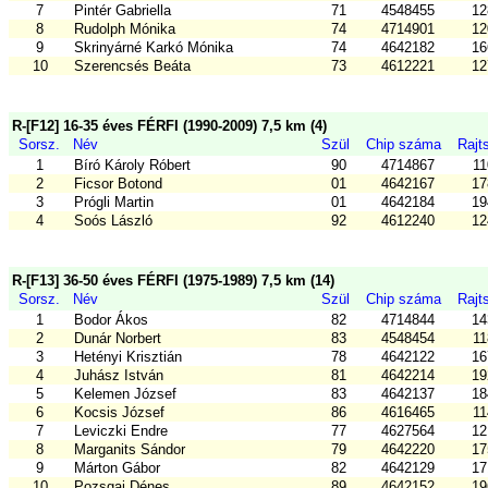
7
Pintér Gabriella
71
4548455
12
8
Rudolph Mónika
74
4714901
12
9
Skrinyárné Karkó Mónika
74
4642182
16
10
Szerencsés Beáta
73
4612221
12
R-[F12] 16-35 éves FÉRFI (1990-2009) 7,5 km (4)
Sorsz.
Név
Szül
Chip száma
Rajt
1
Bíró Károly Róbert
90
4714867
11
2
Ficsor Botond
01
4642167
17
3
Prógli Martin
01
4642184
19
4
Soós László
92
4612240
12
R-[F13] 36-50 éves FÉRFI (1975-1989) 7,5 km (14)
Sorsz.
Név
Szül
Chip száma
Rajt
1
Bodor Ákos
82
4714844
14
2
Dunár Norbert
83
4548454
11
3
Hetényi Krisztián
78
4642122
16
4
Juhász István
81
4642214
19
5
Kelemen József
83
4642137
18
6
Kocsis József
86
4616465
11
7
Leviczki Endre
77
4627564
12
8
Marganits Sándor
79
4642220
17
9
Márton Gábor
82
4642129
17
10
Pozsgai Dénes
89
4642152
19