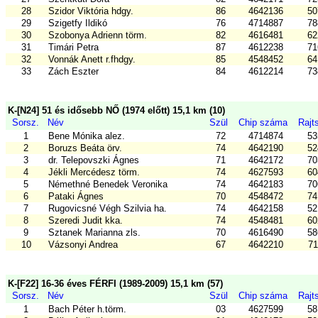
28
Szidor Viktória hdgy.
86
4642136
50
29
Szigetfy Ildikó
76
4714887
78
30
Szobonya Adrienn törm.
82
4616481
62
31
Timári Petra
87
4612238
71
32
Vonnák Anett r.fhdgy.
85
4548452
64
33
Zách Eszter
84
4612214
73
K-[N24] 51 és idősebb NŐ (1974 előtt) 15,1 km (10)
Sorsz.
Név
Szül
Chip száma
Rajt
1
Bene Mónika alez.
72
4714874
53
2
Boruzs Beáta örv.
74
4642190
52
3
dr. Telepovszki Ágnes
71
4642172
70
4
Jékli Mercédesz törm.
74
4627593
60
5
Némethné Benedek Veronika
74
4642183
70
6
Pataki Ágnes
70
4548472
74
7
Rugovicsné Végh Szilvia ha.
74
4642158
52
8
Szeredi Judit kka.
74
4548481
60
9
Sztanek Marianna zls.
70
4616490
58
10
Vázsonyi Andrea
67
4642210
71
K-[F22] 16-36 éves FÉRFI (1989-2009) 15,1 km (57)
Sorsz.
Név
Szül
Chip száma
Rajt
1
Bach Péter h.törm.
03
4627599
58