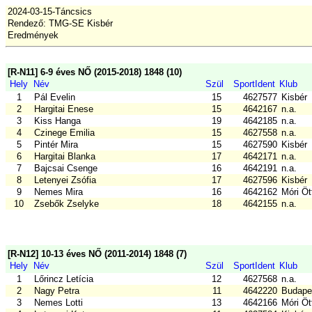
2024-03-15-Táncsics
Rendező: TMG-SE Kisbér
Eredmények
[R-N11] 6-9 éves NŐ (2015-2018) 1848 (10)
Hely
Név
Szül
SportIdent
Klub
1
Pál Evelin
15
4627577
Kisbér
2
Hargitai Enese
15
4642167
n.a.
3
Kiss Hanga
19
4642185
n.a.
4
Czinege Emilia
15
4627558
n.a.
5
Pintér Mira
15
4627590
Kisbér
6
Hargitai Blanka
17
4642171
n.a.
7
Bajcsai Csenge
16
4642191
n.a.
8
Letenyei Zsófia
17
4627596
Kisbér
9
Nemes Mira
16
4642162
Móri Ö
10
Zsebők Zselyke
18
4642155
n.a.
[R-N12] 10-13 éves NŐ (2011-2014) 1848 (7)
Hely
Név
Szül
SportIdent
Klub
1
Lőrincz Letícia
12
4627568
n.a.
2
Nagy Petra
11
4642220
Budape
3
Nemes Lotti
13
4642166
Móri Ö