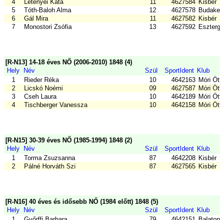
4
Letenyei Kata
11
4627584
Kisbér
5
Tóth-Baloh Alma
12
4627578
Budake
6
Gál Mira
11
4627582
Kisbér
7
Monostori Zsófia
13
4627592
Eszter
[R-N13] 14-18 éves NŐ (2006-2010) 1848 (4)
Hely
Név
Szül
SportIdent
Klub
1
Rieder Réka
10
4642163
Móri Ö
2
Licskó Noémi
09
4627587
Móri Ö
3
Cseh Laura
10
4642189
Móri Ö
4
Tischberger Vanessza
10
4642158
Móri Ö
[R-N15] 30-39 éves NŐ (1985-1994) 1848 (2)
Hely
Név
Szül
SportIdent
Klub
1
Torma Zsuzsanna
87
4642208
Kisbér
2
Pálné Horváth Szi
87
4627565
Kisbér
[R-N16] 40 éves és idősebb NŐ (1984 előtt) 1848 (5)
Hely
Név
Szül
SportIdent
Klub
1
Győrffi Barbara
79
4642151
Balaton