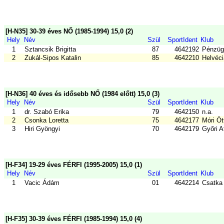
[H-N35] 30-39 éves NŐ (1985-1994) 15,0 (2)
Hely
Név
Szül
SportIdent
Klub
1
Sztancsik Brigitta
87
4642192
Pénzüg
2
Zukál-Sipos Katalin
85
4642210
Helvéci
[H-N36] 40 éves és idősebb NŐ (1984 előtt) 15,0 (3)
Hely
Név
Szül
SportIdent
Klub
1
dr. Szabó Erika
79
4642150
n.a.
2
Csonka Loretta
75
4642177
Móri Ö
3
Hiri Gyöngyi
70
4642179
Győri A
[H-F34] 19-29 éves FÉRFI (1995-2005) 15,0 (1)
Hely
Név
Szül
SportIdent
Klub
1
Vacic Ádám
01
4642214
Csatka
[H-F35] 30-39 éves FÉRFI (1985-1994) 15,0 (4)