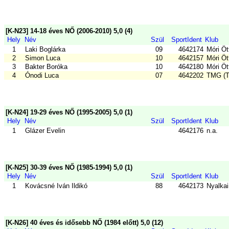
[K-N23] 14-18 éves NŐ (2006-2010) 5,0 (4)
Hely
Név
Szül
SportIdent
Klub
1
Laki Boglárka
09
4642174
Móri Ö
2
Simon Luca
10
4642157
Móri Ö
3
Bakter Boróka
10
4642180
Móri Ö
4
Ónodi Luca
07
4642202
TMG (T
[K-N24] 19-29 éves NŐ (1995-2005) 5,0 (1)
Hely
Név
Szül
SportIdent
Klub
1
Glázer Evelin
4642176
n.a.
[K-N25] 30-39 éves NŐ (1985-1994) 5,0 (1)
Hely
Név
Szül
SportIdent
Klub
1
Kovácsné Iván Ildikó
88
4642173
Nyalkai
[K-N26] 40 éves és idősebb NŐ (1984 előtt) 5,0 (12)