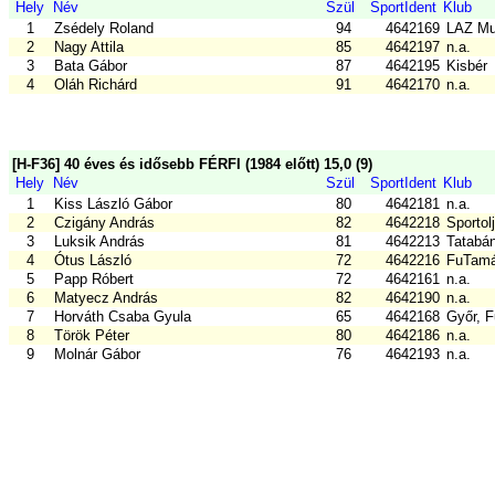
Hely
Név
Szül
SportIdent
Klub
1
Zsédely Roland
94
4642169
LAZ Mu
2
Nagy Attila
85
4642197
n.a.
3
Bata Gábor
87
4642195
Kisbér
4
Oláh Richárd
91
4642170
n.a.
[H-F36] 40 éves és idősebb FÉRFI (1984 előtt) 15,0 (9)
Hely
Név
Szül
SportIdent
Klub
1
Kiss László Gábor
80
4642181
n.a.
2
Czigány András
82
4642218
Sportol
3
Luksik András
81
4642213
Tatabá
4
Ótus László
72
4642216
FuTamá
5
Papp Róbert
72
4642161
n.a.
6
Matyecz András
82
4642190
n.a.
7
Horváth Csaba Gyula
65
4642168
Győr, F
8
Török Péter
80
4642186
n.a.
9
Molnár Gábor
76
4642193
n.a.