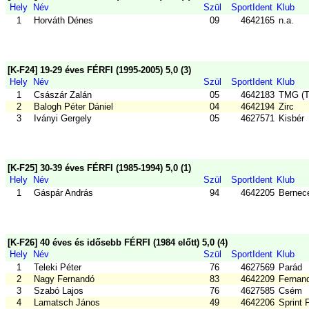
Hely
Név
Szül
SportIdent
Klub
1
Horváth Dénes
09
4642165
n.a.
[K-F24] 19-29 éves FÉRFI (1995-2005) 5,0 (3)
Hely
Név
Szül
SportIdent
Klub
1
Császár Zalán
05
4642183
TMG (T
2
Balogh Péter Dániel
04
4642194
Zirc
3
Iványi Gergely
05
4627571
Kisbér
[K-F25] 30-39 éves FÉRFI (1985-1994) 5,0 (1)
Hely
Név
Szül
SportIdent
Klub
1
Gáspár András
94
4642205
Bernece
[K-F26] 40 éves és idősebb FÉRFI (1984 előtt) 5,0 (4)
Hely
Név
Szül
SportIdent
Klub
1
Teleki Péter
76
4627569
Parád
2
Nagy Fernandó
83
4642209
Fernan
3
Szabó Lajos
76
4627585
Csém
4
Lamatsch János
49
4642206
Sprint 