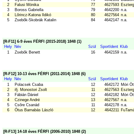
2
Falusi Mónika
77
4627593
Eszter
3
Boross Gabriella
79
4642200
n.a.
4
Lőrincz-Katona Ildikó
80
4627564
n.a.
5
Zsebők-Skobrák Katalin
84
4642147
n.a.
[R-F11] 6-9 éves FÉRFI (2015-2018) 1848 (1)
Hely
Név
Szül
SportIdent
Klub
1
Zsebők Benett
16
4642159
n.a.
[R-F12] 10-13 éves FÉRFI (2011-2014) 1848 (6)
Hely
Név
Szül
SportIdent
Klub
1
Polacsek Csaba
12
4642172
Móri Ö
2
ifj. Monostori Zsolt
11
4627563
Eszter
3
Fábián Dániel
12
4642182
Móri Ö
4
Czinege André
13
4627567
n.a.
5
Csőre Csanád
11
4642178
n.a.
6
Ótus Barnabás László
12
4642211
FuTamá
[R-F13] 14-18 éves FÉRFI (2006-2010) 1848 (2)