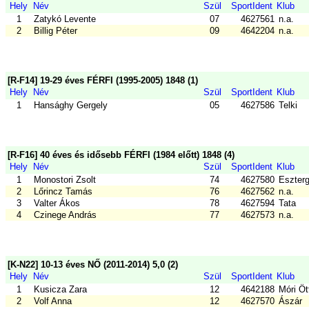
Hely
Név
Szül
SportIdent
Klub
1
Zatykó Levente
07
4627561
n.a.
2
Billig Péter
09
4642204
n.a.
[R-F14] 19-29 éves FÉRFI (1995-2005) 1848 (1)
Hely
Név
Szül
SportIdent
Klub
1
Hansághy Gergely
05
4627586
Telki
[R-F16] 40 éves és idősebb FÉRFI (1984 előtt) 1848 (4)
Hely
Név
Szül
SportIdent
Klub
1
Monostori Zsolt
74
4627580
Eszter
2
Lőrincz Tamás
76
4627562
n.a.
3
Valter Ákos
78
4627594
Tata
4
Czinege András
77
4627573
n.a.
[K-N22] 10-13 éves NŐ (2011-2014) 5,0 (2)
Hely
Név
Szül
SportIdent
Klub
1
Kusicza Zara
12
4642188
Móri Ö
2
Volf Anna
12
4627570
Ászár