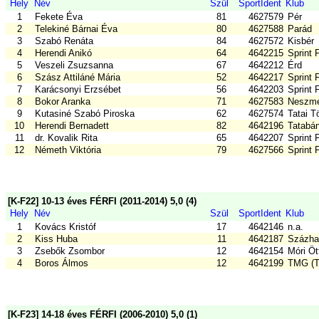
Hely
Név
Szül
SportIdent
Klub
1
Fekete Éva
81
4627579
Pér
2
Telekiné Bárnai Éva
80
4627588
Parád
3
Szabó Renáta
84
4627572
Kisbér
4
Herendi Anikó
64
4642215
Sprint 
5
Veszeli Zsuzsanna
67
4642212
Érd
6
Szász Attiláné Mária
52
4642217
Sprint 
7
Karácsonyi Erzsébet
56
4642203
Sprint 
8
Bokor Aranka
71
4627583
Neszmé
9
Kutasiné Szabó Piroska
62
4627574
Tatai T
10
Herendi Bernadett
82
4642196
Tatabá
11
dr. Kovalik Rita
65
4642207
Sprint 
12
Németh Viktória
79
4627566
Sprint 
[K-F22] 10-13 éves FÉRFI (2011-2014) 5,0 (4)
Hely
Név
Szül
SportIdent
Klub
1
Kovács Kristóf
17
4642146
n.a.
2
Kiss Huba
11
4642187
Százha
3
Zsebők Zsombor
12
4642154
Móri Ö
4
Boros Álmos
12
4642199
TMG (T
[K-F23] 14-18 éves FÉRFI (2006-2010) 5,0 (1)